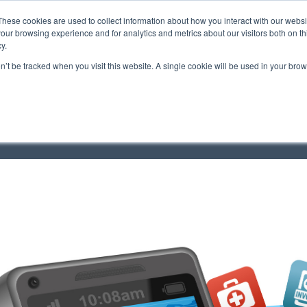
These cookies are used to collect information about how you interact with our webs
our browsing experience and for analytics and metrics about our visitors both on th
y.
on’t be tracked when you visit this website. A single cookie will be used in your b
STEN 5 GESUNDHEITSHELF
AUS PERSÖNLICHER ERFAHRUNG & MIT PRA