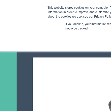
This website stores cookies on your computer. 
information in order to improve and customize y
about the cookies we use, see our Privacy Polic
If you decline, your information w
not to be tracked.
DIE BE
EIN RATGEBER 