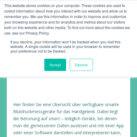
This website stores cookies on your computer. These cookies are used to
collect information about how you interact with our website and allow us to
remember you. We use this information in order to improve and customize
your browsing experience and for analytics and metrics about our visitors
both on this website and other media. To find out more about the cookies we
use, see our Privacy Policy.
If you decline, your information won’t be tracked when you visit this
website. A single cookie will be used in your browser to remember
BLUTDRUCKMESSGERÄTE –
your preference not to be tracked.
HANDGELENK
Accept
Decline
Hier finden Sie eine Übersicht über verfügbare smarte
Blutdruckmessgeräte für das Handgelenk. Dabei liegt
die Betonung auf
smart
– lediglich Geräte, bei denen
man die gemessenen Daten auslesen und mit einer App
oder einer Software darstellen und interpretieren kann,