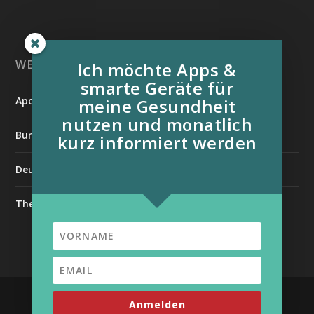
WEITERE INFORMATIONSQUELLEN:
Ich möchte Apps &
smarte Geräte für
Apotheken Umschau
meine Gesundheit
nutzen und monatlich
Bundesverband der Organtransplantierten e.V.
kurz informiert werden
Deutsche Stiftung für chronisch Kranke
The Medical Futurist
| Unterstützt von
Entworfen von
Elegant Themes
Anmelden
WordPress