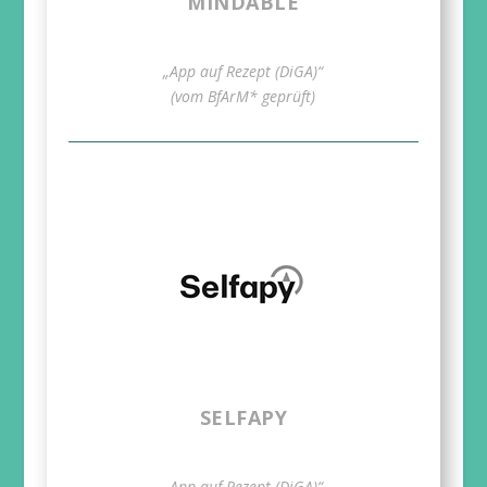
MINDABLE
„App auf Rezept (DiGA)“
(vom BfArM* geprüft)
SELFAPY
„App auf Rezept (DiGA)“