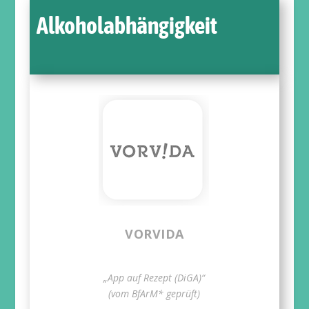
Alkoholabhängigkeit
VORVIDA
„App auf Rezept (DiGA)“
(vom BfArM* geprüft)