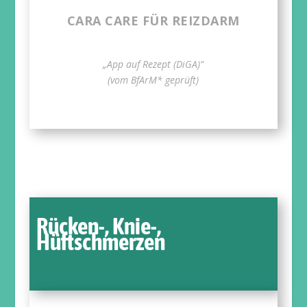
CARA CARE FÜR REIZDARM
„App auf Rezept (DiGA)“
(vom BfArM* geprüft)
Rücken-, Knie-,
Hüftschmerzen