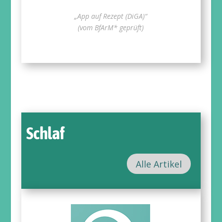
„App auf Rezept (DiGA)“
(vom BfArM* geprüft)
Schlaf
Alle Artikel