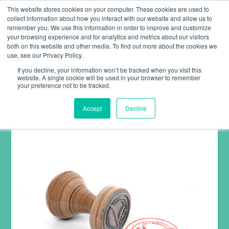
This website stores cookies on your computer. These cookies are used to
collect information about how you interact with our website and allow us to
remember you. We use this information in order to improve and customize
your browsing experience and for analytics and metrics about our visitors
both on this website and other media. To find out more about the cookies we
use, see our Privacy Policy.
If you decline, your information won’t be tracked when you visit this
website. A single cookie will be used in your browser to remember
ZERTIFIZIERTE
your preference not to be tracked.
GESUNDHEITS-APPS – NACH
Accept
Decline
KRANKHEIT