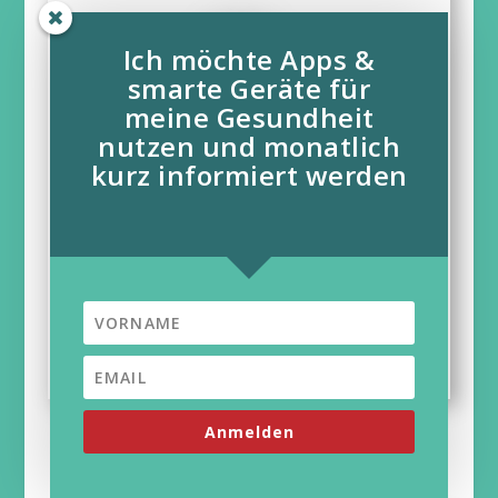
Ich möchte Apps &
smarte Geräte für
meine Gesundheit
nutzen und monatlich
kurz informiert werden
NICHTRAUCHER HELDEN-APP
„App auf Rezept (DiGA)“
(vom BfArM* geprüft)
Anmelden