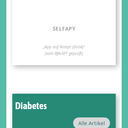
SELFAPY
„App auf Rezept (DiGA)“
(vom BfArM* geprüft)
Diabetes
Alle Artikel