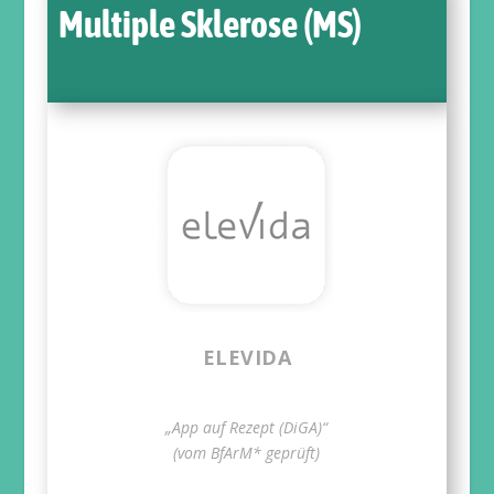
Multiple Sklerose (MS)
ELEVIDA
„App auf Rezept (DiGA)“
(vom BfArM* geprüft)