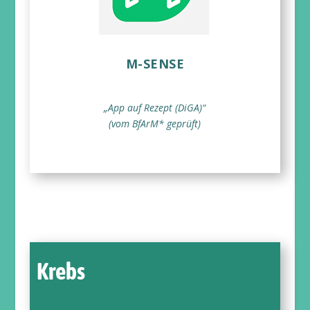
M-SENSE
„App auf Rezept (DiGA)“
(vom BfArM* geprüft)
Krebs