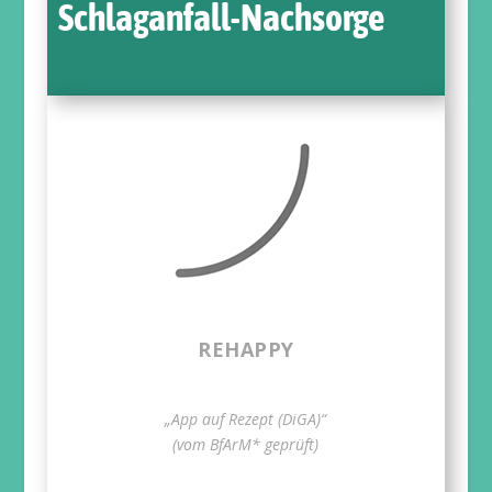
Schlaganfall-Nachsorge
REHAPPY
„App auf Rezept (DiGA)“
(vom BfArM* geprüft)