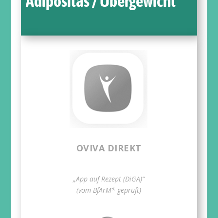
Adipositas / Übergewicht
OVIVA DIREKT
„App auf Rezept (DiGA)“
(vom BfArM* geprüft)