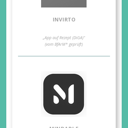
INVIRTO
„App auf Rezept (DiGA)“
(vom BfArM* geprüft)