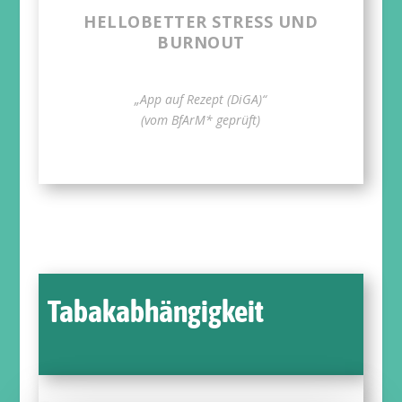
HELLOBETTER STRESS UND
BURNOUT
„App auf Rezept (DiGA)“
(vom BfArM* geprüft)
Tabakabhängigkeit