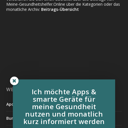
Meine-Gesundheitshelfer.Online über die Kategorien oder das
monatliche Archiv:
Beitrags-Übersicht
WEITERE INFORMATIONSQUELLEN:
Ich möchte Apps &
smarte Geräte für
Apotheken Umschau
meine Gesundheit
nutzen und monatlich
Bundesverband der Organtransplantierten e.V.
kurz informiert werden