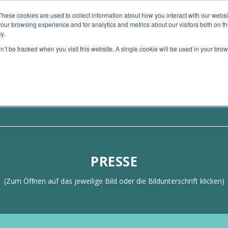
These cookies are used to collect information about how you interact with our webs
our browsing experience and for analytics and metrics about our visitors both on th
TE GERÄTE
MEIN ANGEBOT
MEINE BÜCHER
y.
on’t be tracked when you visit this website. A single cookie will be used in your b
PRESSE
(Zum Öffnen auf das jeweilige Bild oder die Bildunterschrift klicken)