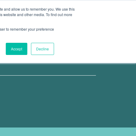
ite and allow us to remember you. We use this
is website and other media. To find out more
ARTIKEL
KONTAKT
rowser to remember your preference
Accept
Decline