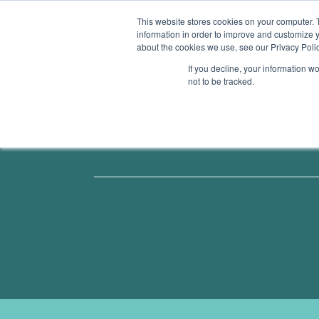
This website stores cookies on your computer. 
information in order to improve and customize y
ÜBERSICHT
GESUNDHEITS-APPS
SMAR
about the cookies we use, see our Privacy Polic
If you decline, your information w
not to be tracked.
ÜBER MICH / PRESSE