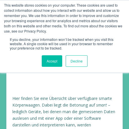
This website stores cookies on your computer. These cookies are used to
collect information about how you interact with our website and allow us to
remember you. We use this information in order to improve and customize
your browsing experience and for analytics and metrics about our visitors
both on this website and other media. To find out more about the cookies we
use, see our Privacy Policy.
If you decline, your information won’t be tracked when you visit this
website. A single cookie will be used in your browser to remember
SMARTE
your preference not to be tracked.
KÖRPERFETTWAAGEN
Accept
Decline
Hier finden Sie eine Übersicht über verfügbare smarte
Körperwaagen. Dabei liegt die Betonung auf
smart
–
lediglich Geräte, bei denen man die gemessenen Daten
auslesen und mit einer App oder einer Software
darstellen und interpretieren kann, werden