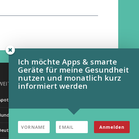
Ich möchte Apps & smarte
Geräte für meine Gesundheit
nutzen und monatlich kurz
WEITERE INFORMATIONSQUELLEN:
informiert werden
Apotheken Umschau
Bundesverband der Organtransplantierten e.V.
Anmelden
Deutsche Stiftung für chronisch Kranke