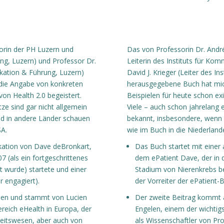
torin der PH Luzern und
Das von Professorin Dr. André
ung, Luzern) und Professor Dr.
Leiterin des Instituts für Ko
nikation & Führung, Luzern)
David J. Krieger (Leiter des I
die Angabe von konkreten
herausgegebene Buch hat mic
von Health 2.0 begeistert.
Beispielen für heute schon exi
ze sind gar nicht allgemein
Viele – auch schon jahrelang e
nd in andere Länder schauen
bekannt, insbesondere, wenn 
SA.
wie im Buch in die Niederlande
likation von Dave deBronkart,
Das Buch startet mit einer 
 (als ein fortgeschrittenes
dem ePatient Dave, der in d
t wurde) startete und einer
Stadium von Nierenkrebs bei
r engagiert).
der Vorreiter der ePatient-B
den und stammt von Lucien
Der zweite Beitrag kommt 
ereich eHealth in Europa, der
Engelen, einem der wichtigs
heitswesen, aber auch von
als Wissenschaftler von Pr