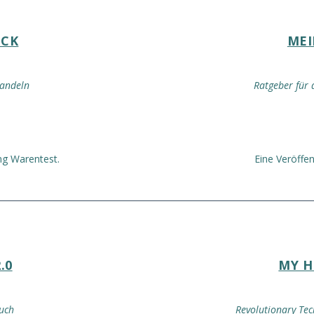
CK
MEI
handeln
Ratgeber für 
ung Warentest.
Eine Veröffen
.0
MY H
uch
Revolutionary Tec