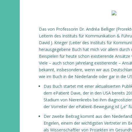
Das von Professorin Dr. Andréa Belliger (Prorek
Leiterin des Instituts für Kommunikation & Führ
David J. Krieger (Leiter des Instituts für Kommu
herausgegebene Buch hat mich vor allem durch 
Beispielen für heute schon existierende Ansätze 
Viele – auch schon jahrelang existierende – Ansät
bekannt, insbesondere, wenn wir aus Deutschla
wie im Buch in die Niederlande oder gar in die U
Das Buch startet mit einer aktualisierten Pub
dem ePatient Dave, der in den USA bereits 2007
Stadium von Nierenkrebs bei ihm diagnostizier
der Vorreiter der ePatient-Bewegung ist („e“ fü
Der zweite Beitrag kommt aus den Niederlan
Engelen, einem der wichtigsten Vertreter im B
als Wissenschaftler von Projekten im Gesund