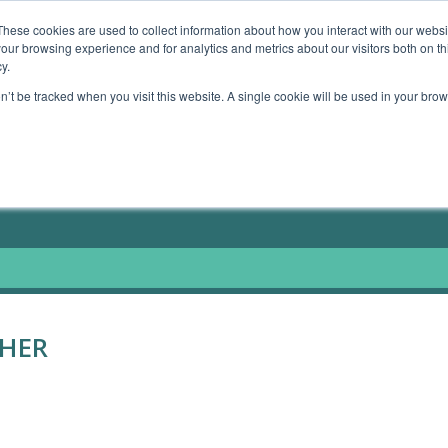
These cookies are used to collect information about how you interact with our webs
our browsing experience and for analytics and metrics about our visitors both on th
TE GERÄTE
MEIN ANGEBOT
MEINE BÜCHER
y.
on’t be tracked when you visit this website. A single cookie will be used in your b
HER