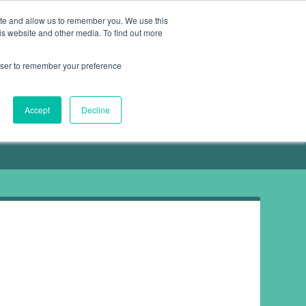
ite and allow us to remember you. We use this
is website and other media. To find out more
ARTIKEL
KONTAKT
rowser to remember your preference
Accept
Decline