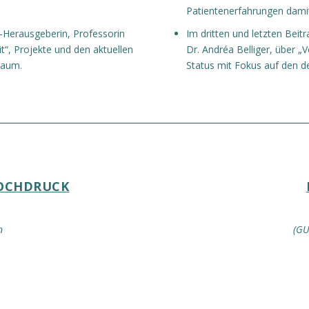
Patientenerfahrungen damit
it-Herausgeberin, Professorin
Im dritten und letzten Beit
t“, Projekte und den aktuellen
Dr. Andréa Belliger, über „
Raum.
Status mit Fokus auf den 
HOCHDRUCK
n
(GU