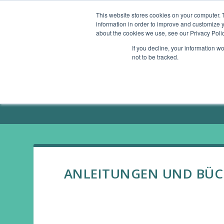
This website stores cookies on your computer. 
information in order to improve and customize y
ÜBERSICHT
GESUNDHEITS-APPS
SMAR
about the cookies we use, see our Privacy Polic
If you decline, your information w
not to be tracked.
ÜBER MICH / PRESSE
ANLEITUNGEN UND BÜC