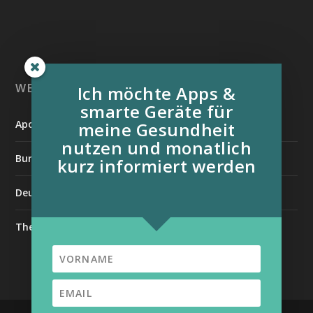
WEITERE INFORMATIONSQUELLEN:
Ich möchte Apps &
smarte Geräte für
Apotheken Umschau
meine Gesundheit
nutzen und monatlich
Bundesverband der Organtransplantierten e.V.
kurz informiert werden
Deutsche Stiftung für chronisch Kranke
The Medical Futurist