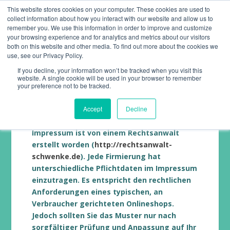
This website stores cookies on your computer. These cookies are used to
collect information about how you interact with our website and allow us to
remember you. We use this information in order to improve and customize
your browsing experience and for analytics and metrics about our visitors
both on this website and other media. To find out more about the cookies we
use, see our Privacy Policy.
If you decline, your information won’t be tracked when you visit this
website. A single cookie will be used in your browser to remember
IMPRESSUM
your preference not to be tracked.
Accept
Decline
Haftungshinweis: Das nachstehende
Impressum ist von einem Rechtsanwalt
erstellt worden (
http://rechtsanwalt-
schwenke.de
). Jede Firmierung hat
unterschiedliche Pflichtdaten im Impressum
einzutragen. Es entspricht den rechtlichen
Anforderungen eines typischen, an
Verbraucher gerichteten Onlineshops.
Jedoch sollten Sie das Muster nur nach
sorgfältiger Prüfung und Anpassung auf Ihr