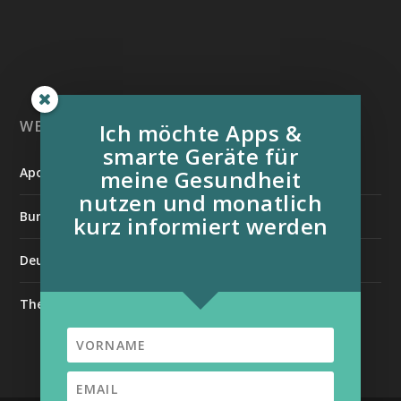
WEITERE INFORMATIONSQUELLEN:
Ich möchte Apps &
smarte Geräte für
Apotheken Umschau
meine Gesundheit
nutzen und monatlich
Bundesverband der Organtransplantierten e.V.
kurz informiert werden
Deutsche Stiftung für chronisch Kranke
The Medical Futurist