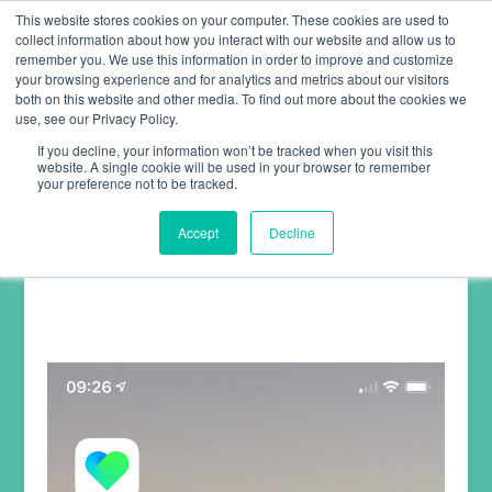
This website stores cookies on your computer. These cookies are used to
collect information about how you interact with our website and allow us to
remember you. We use this information in order to improve and customize
your browsing experience and for analytics and metrics about our visitors
both on this website and other media. To find out more about the cookies we
use, see our Privacy Policy.
If you decline, your information won’t be tracked when you visit this
website. A single cookie will be used in your browser to remember
WITHINGS HEALTH MATE –
your preference not to be tracked.
ARTIKELÜBERSICHT
Accept
Decline