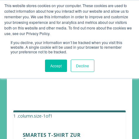
This website stores cookies on your computer. These cookies are used to
collect information about how you interact with our website and allow us to
remember you. We use this information in order to improve and customize
your browsing experience and for analytics and metrics about our visitors
both on this website and other media. To find out more about the cookies we
use, see our Privacy Policy.
If you decline, your information won’t be tracked when you visit this
website. A single cookie will be used in your browser to remember
ARTIKEL ZUR PFLEGE &
your preference not to be tracked.
BETREUUNG AUS DER
Accept
Decline
FERNE
SMARTES T-SHIRT ZUR