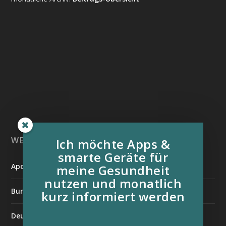
WEITERE INFORMATIONSQUELLEN:
Ich möchte Apps &
smarte Geräte für
Apotheken Umschau
meine Gesundheit
nutzen und monatlich
Bundesverband der Organtransplantierten e.V.
kurz informiert werden
Deutsche Stiftung für chronisch Kranke