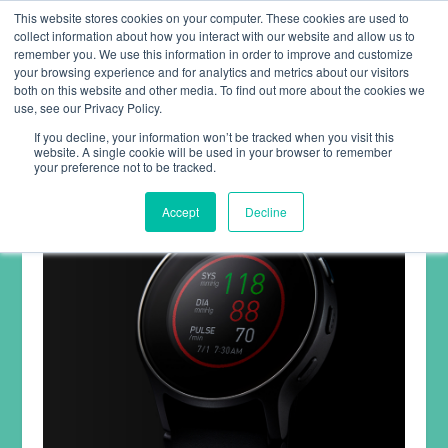
This website stores cookies on your computer. These cookies are used to
collect information about how you interact with our website and allow us to
remember you. We use this information in order to improve and customize
your browsing experience and for analytics and metrics about our visitors
both on this website and other media. To find out more about the cookies we
use, see our Privacy Policy.
If you decline, your information won’t be tracked when you visit this
website. A single cookie will be used in your browser to remember
your preference not to be tracked.
Accept
Decline