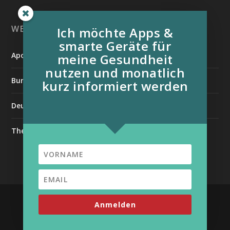
WEITERE INFORMATIONSQUELLEN:
Ich möchte Apps &
smarte Geräte für
Apotheken Umschau
meine Gesundheit
nutzen und monatlich
Bundesverband der Organtransplantierten e.V.
kurz informiert werden
Deutsche Stiftung für chronisch Kranke
The Medical Futurist
| Unterstützt von
Entworfen von
Elegant Themes
Anmelden
WordPress