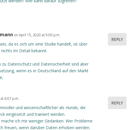
tzt werden? Wer kann darauf zugreifen?
emann
on April 15, 2020 at 9:09 p.m.
REPLY
ein, da es sich um eine Studie handelt, ist über
 nichts im Detail bekannt.
 zu Datenschutz und Datensicherheit sind aber
setzung, wenn es in Deutschland auf den Markt
e,
 at 6:07 p.m.
REPLY
innvoller und wissenschaftlicher als Hunde, die
ck eingesetzt und trainiert werden.
s mache ich mir weniger Gedanken. Wer Probleme
ich freuen, wenn darüber Daten erhoben werden.