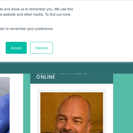
ite and allow us to remember you. We use this
is website and other media. To find out more
ARTIKEL
KONTAKT
rowser to remember your preference
Accept
Decline
MEINE
GESUNDHEITSHELFER
ONLINE