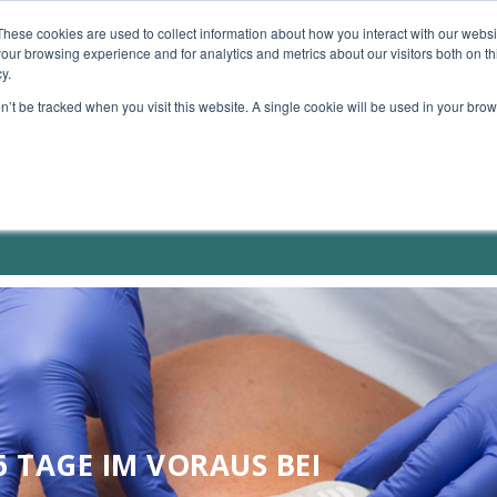
These cookies are used to collect information about how you interact with our webs
our browsing experience and for analytics and metrics about our visitors both on th
TE GERÄTE
MEIN ANGEBOT
MEINE BÜCHER
y.
on’t be tracked when you visit this website. A single cookie will be used in your b
 TAGE IM VORAUS BEI