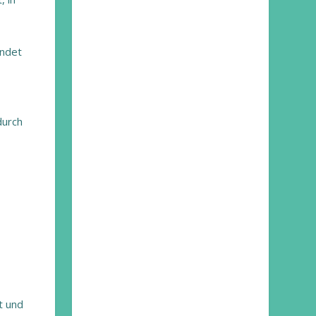
endet
durch
t und