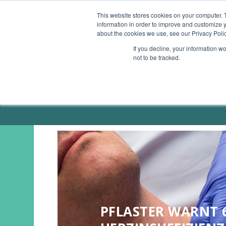
This website stores cookies on your computer. 
information in order to improve and customize y
ÜBERSICHT
GESUNDHEITS-APPS
SMAR
about the cookies we use, see our Privacy Polic
If you decline, your information w
not to be tracked.
ÜBER MICH / PRESSE
PFLASTER WARNT 6