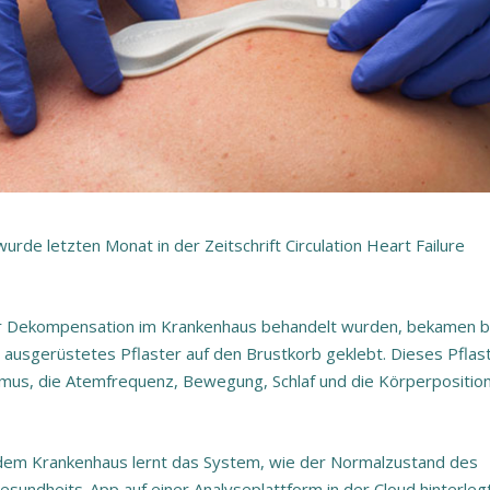
rde letzten Monat in der Zeitschrift Circulation Heart Failure
er Dekompensation im Krankenhaus behandelt wurden, bekamen b
 ausgerüstetes Pflaster auf den Brustkorb geklebt. Dieses Pflas
hmus, die Atemfrequenz, Bewegung, Schlaf und die Körperposition
 dem Krankenhaus lernt das System, wie der Normalzustand des
sundheits-App auf einer Analyseplattform in der Cloud hinterlegt