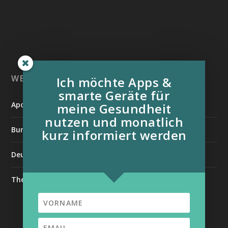
WEITERE INFORMATIONSQUELLEN:
Ich möchte Apps &
smarte Geräte für
Apotheken Umschau
meine Gesundheit
nutzen und monatlich
Bundesverband der Organtransplantierten e.V.
kurz informiert werden
Deutsche Stiftung für chronisch Kranke
The Medical Futurist