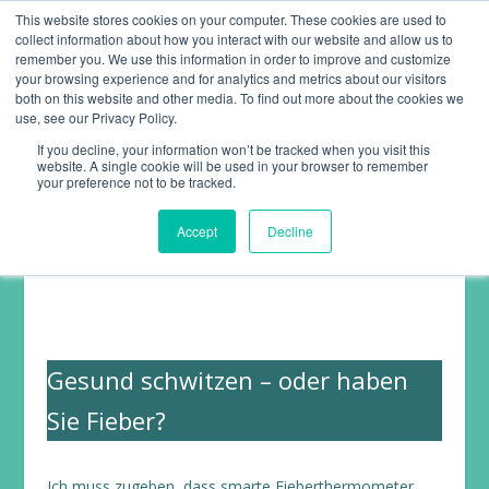
This website stores cookies on your computer. These cookies are used to
collect information about how you interact with our website and allow us to
remember you. We use this information in order to improve and customize
your browsing experience and for analytics and metrics about our visitors
both on this website and other media. To find out more about the cookies we
use, see our Privacy Policy.
If you decline, your information won’t be tracked when you visit this
website. A single cookie will be used in your browser to remember
ARTIKEL ZUR
your preference not to be tracked.
KÖRPERTEMPERATUR
Accept
Decline
Gesund schwitzen – oder haben
Sie Fieber?
Ich muss zugeben, dass smarte Fieberthermometer