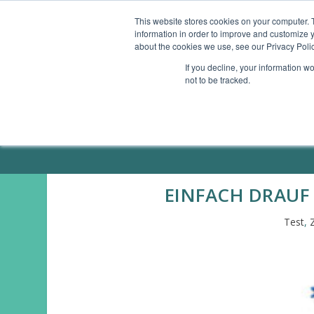
This website stores cookies on your computer. 
information in order to improve and customize y
ÜBERSICHT
GESUNDHEITS-APPS
SMAR
about the cookies we use, see our Privacy Polic
If you decline, your information w
not to be tracked.
ÜBER MICH / PRESSE
EINFACH DRAUF
Test
,