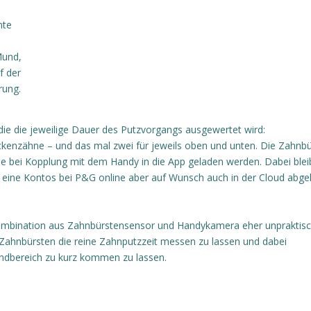
mte
Mund,
f der
rung.
die die jeweilige Dauer des Putzvorgangs ausgewertet wird:
enzähne – und das mal zwei für jeweils oben und unten. Die Zahnbü
ie bei Kopplung mit dem Handy in die App geladen werden. Dabei ble
eine Kontos bei P&G online aber auf Wunsch auch in der Cloud abge
 Kombination aus Zahnbürstensensor und Handykamera eher unpraktisc
 Zahnbürsten die reine Zahnputzzeit messen zu lassen und dabei
undbereich zu kurz kommen zu lassen.