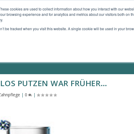
These cookies are used to collect information about how you interact with our webs
our browsing experience and for analytics and metrics about our visitors both on th
TE GERÄTE
MEIN ANGEBOT
MEINE BÜCHER
y.
on’t be tracked when you visit this website. A single cookie will be used in your b
 LOS PUTZEN WAR FRÜHER…
Zahnpflege
|
0
|