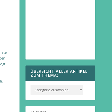
rste
iben
legt
ÜBERSICHT ALLER ARTIKEL
ZUM THEMA:
h.