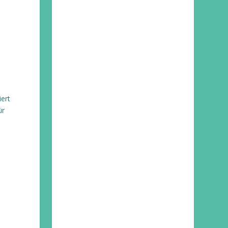
ert
ür