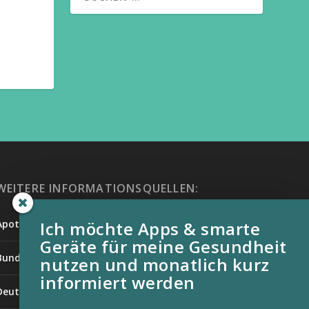
WEITERE INFORMATIONSQUELLEN:
Apotheken Umschau
Ich möchte Apps & smarte
Geräte für meine Gesundheit
Bundesverband der Organtransplantierten e.V.
nutzen und monatlich kurz
informiert werden
Deutsche Stiftung für chronisch Kranke