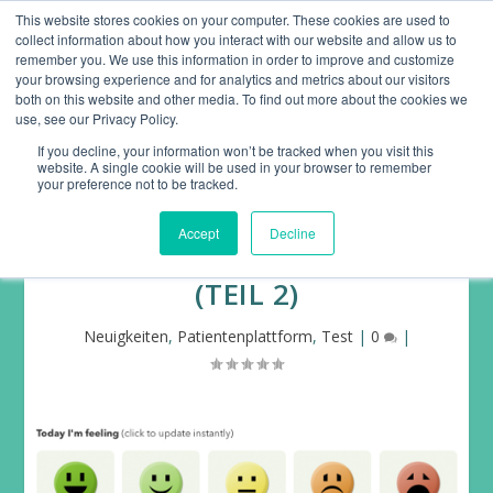
This website stores cookies on your computer. These cookies are used to
collect information about how you interact with our website and allow us to
remember you. We use this information in order to improve and customize
your browsing experience and for analytics and metrics about our visitors
both on this website and other media. To find out more about the cookies we
use, see our Privacy Policy.
If you decline, your information won’t be tracked when you visit this
website. A single cookie will be used in your browser to remember
„PATIENTEN WIE ICH“ –
your preference not to be tracked.
EINE AMERIKANISCHE
Accept
Decline
PATIENTEN-PLATTFORM
(TEIL 2)
Neuigkeiten
,
Patientenplattform
,
Test
|
0
|