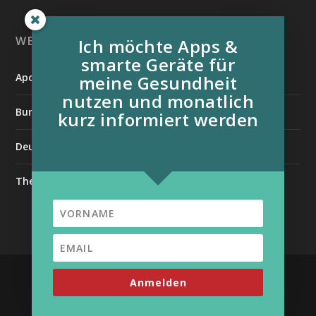
WEITERE INFORMATIONSQUELLEN:
Ich möchte Apps &
smarte Geräte für
Apotheken Umschau
meine Gesundheit
nutzen und monatlich
Bundesverband der Organtransplantierten e.V.
kurz informiert werden
Deutsche Stiftung für chronisch Kranke
The Medical Futurist
| Unterstützt von
Entworfen von
Elegant Themes
Anmelden
WordPress