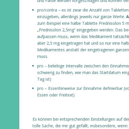
und Farbe werden vorgeschlagen und können ve
pro/contra – es ist zwar die Anzahl von Tablette
einzugeben, allerdings jeweils nur ganze Werte.
A
zum Beispiel eine halbe Tablette Prednisolon 5
„Prednisolon 2,5mg“ eingegeben werden. Das bed
aufpassen muss, wenn das Medikament tatsächl
aber 2,5 mg eingetragen hat und so nur eine hal
Medikamentes anstatt der eingetragenen ganze
muss.
pro – beliebige Intervalle zwischen den Einnahme
schwierig zu finden, wie man das Startdatum eingi
Tag ist)
pro – Essenhinweise zur Einnahme definierbar (
Essen oder Freitext)
Es können bei entsprechenden Einstellungen auf de
tolle Sache, die mir gut gefällt, insbesondere, wen