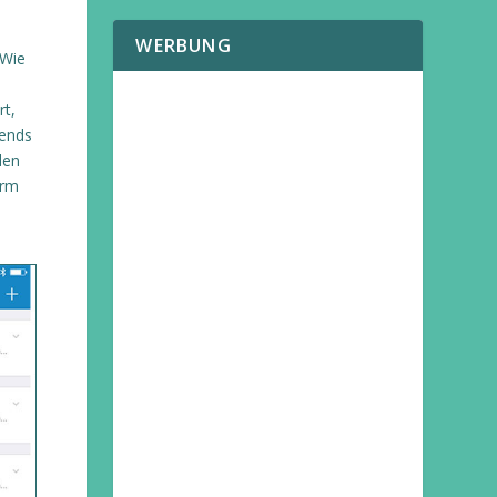
WERBUNG
(Wie
rt,
ends
den
orm