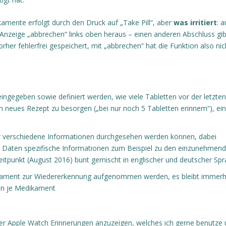
mente erfolgt durch den Druck auf „Take Pill“, aber
was irritiert
: a
nzeige „abbrechen“ links oben heraus – einen anderen Abschluss gib
rher fehlerfrei gespeichert, mit „abbrechen“ hat die Funktion also nic
ingegeben sowie definiert werden, wie viele Tabletten vor der letzten
 neues Rezept zu besorgen („bei nur noch 5 Tabletten erinnern“), ei
 der verschiedene Informationen durchgesehen werden können, dabei
n Daten spezifische Informationen zum Beispiel zu den einzunehmen
eitpunkt (August 2016) bunt gemischt in englischer und deutscher Sp
dikament zur Wiedererkennung aufgenommen werden, es bleibt immerh
en je Medikament
der Apple Watch Erinnerungen anzuzeigen, welches ich gerne benutze