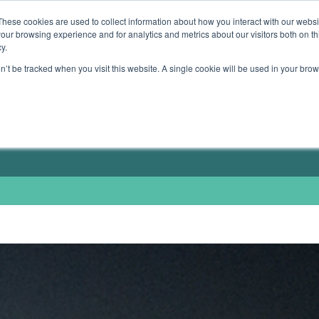
These cookies are used to collect information about how you interact with our webs
our browsing experience and for analytics and metrics about our visitors both on th
TE GERÄTE
MEIN ANGEBOT
MEINE BÜCHER
y.
on’t be tracked when you visit this website. A single cookie will be used in your b