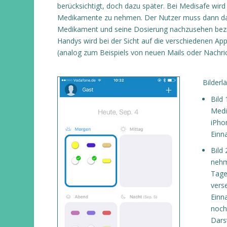
berücksichtigt, doch dazu später. Bei Medisafe wird 
Medikamente zu nehmen. Der Nutzer muss dann das
Medikament und seine Dosierung nachzusehen bezi
Handys wird bei der Sicht auf die verschiedenen A
(analog zum Beispiels von neuen Mails oder Nachric
Bilderl
Bild 
Medi
iPho
Einn
Bild 
nehm
Tage
vers
Einn
noch
Dars