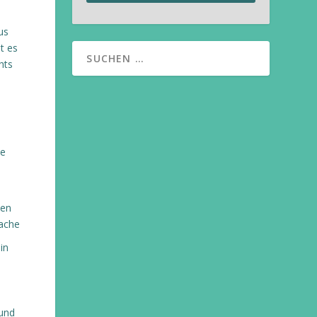
us
t es
hts
ne
den
rache
in
 und