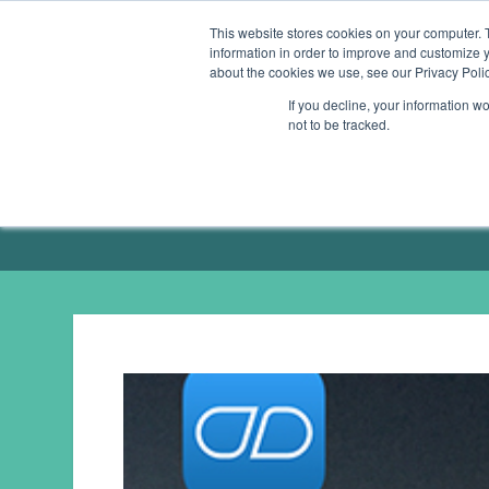
This website stores cookies on your computer. 
information in order to improve and customize y
ÜBERSICHT
GESUNDHEITS-APPS
SMAR
about the cookies we use, see our Privacy Polic
If you decline, your information w
not to be tracked.
ÜBER MICH / PRESSE