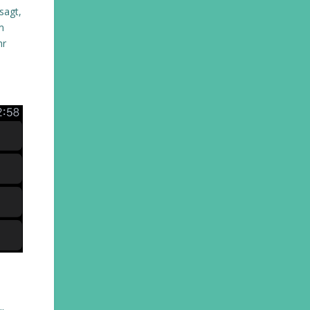
sagt,
m
hr