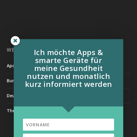
WEITERE INFORMATIONSQUELLEN:
Ich möchte Apps &
smarte Geräte für
Apotheken Umschau
meine Gesundheit
nutzen und monatlich
Bundesverband der Organtransplantierten e.V.
kurz informiert werden
Deutsche Stiftung für chronisch Kranke
The Medical Futurist