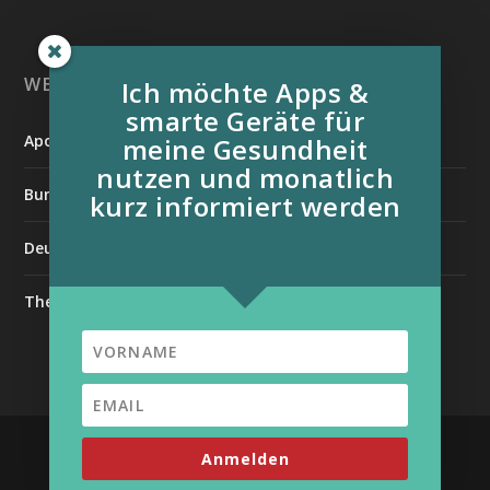
WEITERE INFORMATIONSQUELLEN:
Ich möchte Apps &
smarte Geräte für
Apotheken Umschau
meine Gesundheit
nutzen und monatlich
Bundesverband der Organtransplantierten e.V.
kurz informiert werden
Deutsche Stiftung für chronisch Kranke
The Medical Futurist
| Unterstützt von
Entworfen von
Elegant Themes
Anmelden
WordPress