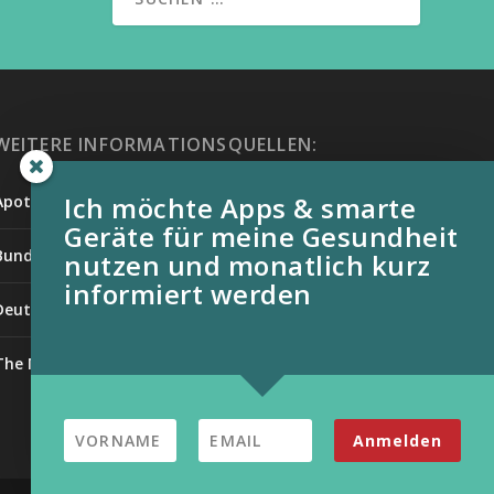
WEITERE INFORMATIONSQUELLEN:
Ich möchte Apps & smarte
Apotheken Umschau
Geräte für meine Gesundheit
Bundesverband der Organtransplantierten e.V.
nutzen und monatlich kurz
informiert werden
Deutsche Stiftung für chronisch Kranke
The Medical Futurist
Anmelden