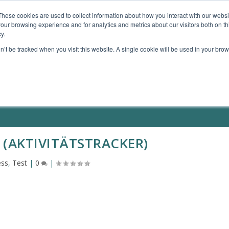
These cookies are used to collect information about how you interact with our webs
our browsing experience and for analytics and metrics about our visitors both on th
TE GERÄTE
MEIN ANGEBOT
MEINE BÜCHER
y.
on’t be tracked when you visit this website. A single cookie will be used in your b
Y (AKTIVITÄTSTRACKER)
ess
,
Test
|
0
|