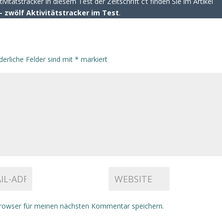
vitätstracker in diesem Test der Zeitschrift c’t finden Sie im Artikel
– zwölf Aktivitätstracker im Test
.
derliche Felder sind mit
*
markiert
rowser für meinen nächsten Kommentar speichern.