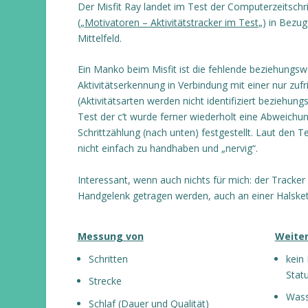
Der Misfit Ray landet im Test der Computerzeitschrif
(„
Motivatoren – Aktivitätstracker im Test
„) in Bezug
Mittelfeld.
Ein Manko beim Misfit ist die fehlende beziehungs
Aktivitätserkennung in Verbindung mit einer nur zuf
(Aktivitätsarten werden nicht identifiziert beziehun
Test der c’t wurde ferner wiederholt eine Abweichu
Schrittzählung (nach unten) festgestellt. Laut den T
nicht einfach zu handhaben und „nervig“.
Interessant, wenn auch nichts für mich: der Tracke
Handgelenk getragen werden, auch an einer Halskett
Messung von
Weiter
Schritten
kein
Stat
Strecke
Wass
Schlaf (Dauer und Qualität)