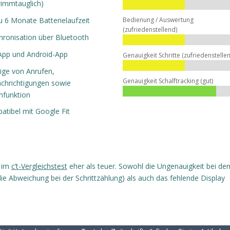
immtauglich)
zu 6 Monate Batterielaufzeit
Bedienung / Auswertung
(zufriedenstellend)
hronisation über Bluetooth
App und Android-App
Genauigkeit Schritte (zufriedenstelle
ige von Anrufen,
Genauigkeit Schalftracking (gut)
chrichtigungen sowie
mfunktion
atibel mit Google Fit
s im
c’t-Vergleichstest
eher als teuer. Sowohl die Ungenauigkeit bei de
ie Abweichung bei der Schrittzählung) als auch das fehlende Display