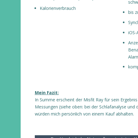
schw
Kalorienverbrauch
bis 
Sync
iOS-
Anze
Bena
Alar
komp
Mein Fazit:
In Summe erscheint der Misfit Ray für sein Ergebni
Messungen (siehe oben: bei der Schlafanalyse und d
würden mich persönlich von einem Kauf abhalten.