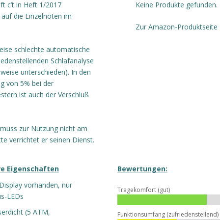
t c’t in Heft 1/2017
Keine Produkte gefunden.
 auf die Einzelnoten im
Zur Amazon-Produktseite
weise schlechte automatische
riedenstellenden Schlafanalyse
gsweise unterschieden). In den
ng von 5% bei der
estern ist auch der Verschluß
r muss zur Nutzung nicht am
e verrichtet er seinen Dienst.
e Eigenschaften
Bewertungen:
 Display vorhanden, nur
Tragekomfort (gut)
us-LEDs
erdicht (5 ATM,
Funktionsumfang (zufriedenstellend)