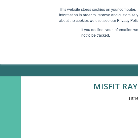
This website stores cookies on your computer. 
information in order to improve and customize y
ÜBERSICHT
GESUNDHEITS-APPS
SMAR
about the cookies we use, see our Privacy Polic
If you decline, your information w
not to be tracked.
ÜBER MICH / PRESSE
MISFIT RA
Fitn