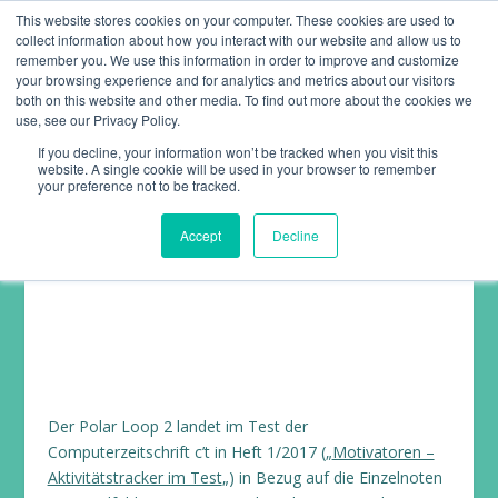
This website stores cookies on your computer. These cookies are used to
collect information about how you interact with our website and allow us to
remember you. We use this information in order to improve and customize
your browsing experience and for analytics and metrics about our visitors
both on this website and other media. To find out more about the cookies we
use, see our Privacy Policy.
If you decline, your information won’t be tracked when you visit this
website. A single cookie will be used in your browser to remember
POLAR LOOP 2
your preference not to be tracked.
(AKTIVITÄTSTRACKER)
Accept
Decline
Fitness
,
Test
|
0
|
Der Polar Loop 2 landet im Test der
Computerzeitschrift c’t in Heft 1/2017 („
Motivatoren –
Aktivitätstracker im Test
„) in Bezug auf die Einzelnoten