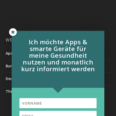
WEITERE INFORMATIONSQUELLEN:
Ich möchte Apps &
smarte Geräte für
Apotheken Umschau
meine Gesundheit
nutzen und monatlich
Bundesverband der Organtransplantierten e.V.
kurz informiert werden
Deutsche Stiftung für chronisch Kranke
The Medical Futurist