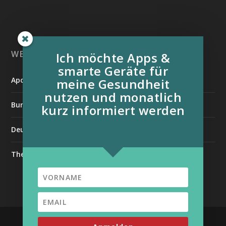
WEITERE INFORMATIONSQUELLEN:
Ich möchte Apps &
smarte Geräte für
Apotheken Umschau
meine Gesundheit
nutzen und monatlich
Bundesverband der Organtransplantierten e.V.
kurz informiert werden
Deutsche Stiftung für chronisch Kranke
The Medical Futurist
| Unterstützt von
Entworfen von
Elegant Themes