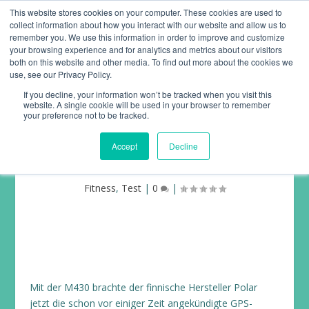
This website stores cookies on your computer. These cookies are used to
collect information about how you interact with our website and allow us to
remember you. We use this information in order to improve and customize
your browsing experience and for analytics and metrics about our visitors
both on this website and other media. To find out more about the cookies we
use, see our Privacy Policy.
If you decline, your information won’t be tracked when you visit this
website. A single cookie will be used in your browser to remember
SPORTUHR UND
your preference not to be tracked.
AKTIVITÄTSTRACKER POLAR
Accept
Decline
M430
Fitness
,
Test
|
0
|
Mit der M430 brachte der finnische Hersteller Polar
jetzt die schon vor einiger Zeit angekündigte GPS-