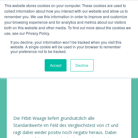
This website stores cookies on your computer. These cookies are used to
collect information about how you interact with our website and allow us to
remember you. We use this information in order to improve and customize
your browsing experience and for analytics and metrics about our visitors
both on this website and other media. To find out more about the cookies we
use, see our Privacy Policy.
If you decline, your information won’t be tracked when you visit this
website. A single cookie will be used in your browser to remember
FITBIT AREA (VERNETZTE
your preference not to be tracked.
WAAGE)
Accept
Decline
Gewicht und Fettanteil
,
Test
|
0
|
Die Fitbit-Waage liefert grundsätzlich alle
Standardwerte im Feld des Vergleichstest von c’t und
ragt dabei weder positiv noch negativ heraus. Dabei