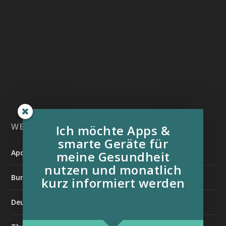
WEITERE INFORMATIONSQUELLEN:
Ich möchte Apps &
smarte Geräte für
Apotheken Umschau
meine Gesundheit
nutzen und monatlich
Bundesverband der Organtransplantierten e.V.
kurz informiert werden
Deutsche Stiftung für chronisch Kranke