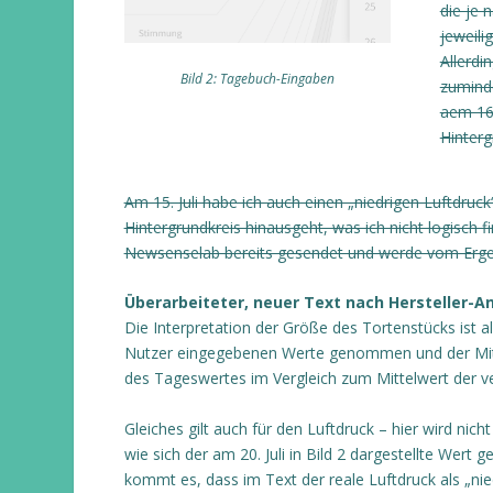
die je 
jeweili
Allerdi
Bild 2: Tagebuch-Eingaben
zuminde
aem 16.
Hinterg
Am 15. Juli habe ich auch einen „niedrigen Luftdruck
Hintergrundkreis hinausgeht, was ich nicht logisch 
Newsenselab bereits gesendet und werde vom Ergeb
Überarbeiteter, neuer Text nach Hersteller-
Die Interpretation der Größe des Tortenstücks ist al
Nutzer eingegebenen Werte genommen und der Mittel
des Tageswertes im Vergleich zum Mittelwert der 
Gleiches gilt auch für den Luftdruck – hier wird nic
wie sich der am 20. Juli in Bild 2 dargestellte Wert
kommt es, dass im Text der reale Luftdruck als „ni