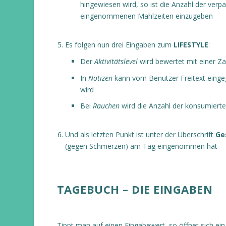
hingewiesen wird, so ist die Anzahl der ve
eingenommenen Mahlzeiten einzugeben
Es folgen nun drei Eingaben zum
LIFESTYLE
:
Der
Aktivitätslevel
wird bewertet mit einer Zah
In
Notizen
kann vom Benutzer Freitext einge
wird
Bei
Rauchen
wird die Anzahl der konsumierten
Und als letzten Punkt ist unter der Überschrift
Ge
(gegen Schmerzen) am Tag eingenommen hat
TAGEBUCH – DIE EINGABEN
Tippt man auf einen Eingabewert, so öffnet sich ein