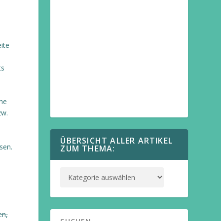
ite
ts
öhe
zw.
ÜBERSICHT ALLER ARTIKEL
sen.
ZUM THEMA:
en,