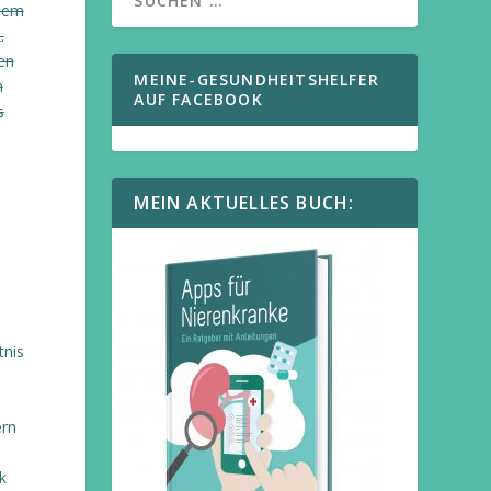
 dem
.
en
MEINE-GESUNDHEITSHELFER
h
AUF FACEBOOK
s
MEIN AKTUELLES BUCH:
tnis
ern
k