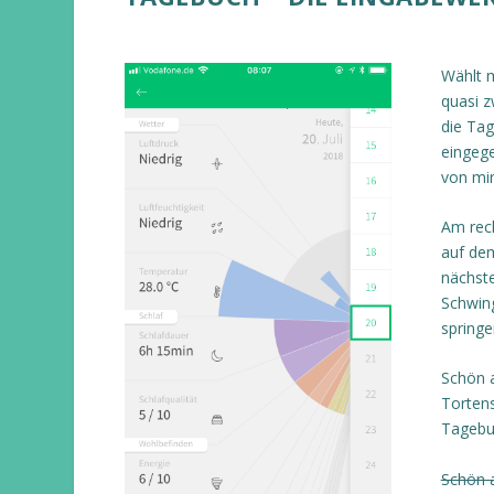
Wählt 
quasi z
die Tag
eingege
von mir
Am rech
auf dem
nächst
Schwin
springe
Schön a
Tortens
Tagebuc
Schön a