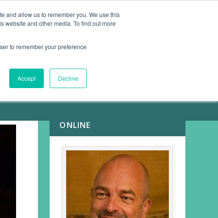
ite and allow us to remember you. We use this
is website and other media. To find out more
ARTIKEL
KONTAKT
rowser to remember your preference
Accept
Decline
MEINE
GESUNDHEITSHELFER
ONLINE