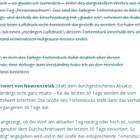
nach – so glaube ich zumindest – Höhe des dargestellten Wertes aus
gen Tag „herauswachsen“. Das sind die farbigen Tortenstücke in Bild 2
ngs, und deshalb die Einschränkung mit „glaube ich“, scheinen die Balk
st beim Luftdruck nicht konsistent dargestellt zu werden. So habe ic
 Juli einen „niedrigen Luftdruck“, dessen Tortenstück innerhalb des al
rund verwendeten hellgrauen Kreises endet.
“, in dem das farbige Tortenstück dafür deutlich über diesen
finde. Eine Anfrage zum Verständnis habe ich an den Hersteller
nis berichten.
Antwort von Newsenselab
(statt dem durchgestrichenen Absatz):
lerdings nicht ganz intuitiv – für die letzten 30 Tage werden die vom
wert errechnet. Die Größe des Tortenstücks stellt dann das Verhäl
vergangenen 30 Tage dar.
ht angezeigt, ob der Wert am aktuellen Tag niedrig oder hoch ist, sond
 gegenüber dem Durchschnittswert der letzten 30 Tage einsortiert. So
edrig“ angegeben wird und in der Grafik das entsprechende Tortenstüc