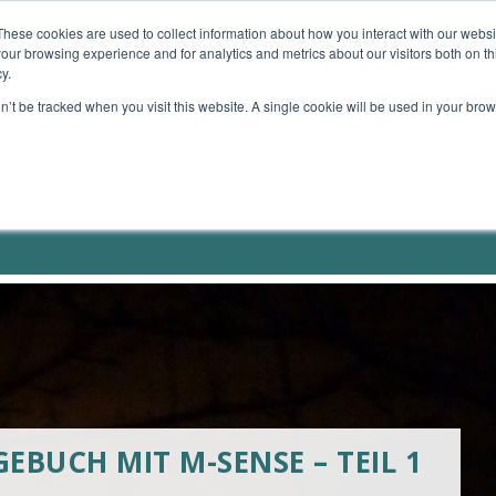
These cookies are used to collect information about how you interact with our webs
our browsing experience and for analytics and metrics about our visitors both on th
TE GERÄTE
MEIN ANGEBOT
MEINE BÜCHER
y.
on’t be tracked when you visit this website. A single cookie will be used in your b
BUCH MIT M-SENSE – TEIL 1