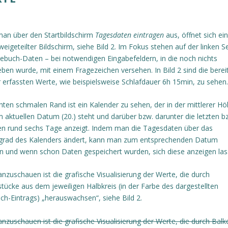
man über den Startbildschirm
Tagesdaten eintragen
aus, öffnet sich ein
weigeteilter Bildschirm, siehe Bild 2. Im Fokus stehen auf der linken Se
ebuch-Daten – bei notwendigen Eingabefeldern, in die noch nichts
ben wurde, mit einem Fragezeichen versehen. In Bild 2 sind die berei
 erfassten Werte, wie beispielsweise Schlafdauer 6h 15min, zu sehen.
ten schmalen Rand ist ein Kalender zu sehen, der in der mittlerer H
 aktuellen Datum (20.) steht und darüber bzw. darunter die letzten b
en rund sechs Tage anzeigt. Indem man die Tagesdaten über das
grad des Kalenders ändert, kann man zum entsprechenden Datum
n und wenn schon Daten gespeichert wurden, sich diese anzeigen las
nzuschauen ist die grafische Visualisierung der Werte, die durch
tücke aus dem jeweiligen Halbkreis (in der Farbe des dargestellten
h-Eintrags) „herauswachsen“, siehe Bild 2.
nzuschauen ist die grafische Visualisierung der Werte, die durch Balk