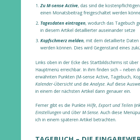
Zu M-sense Active
, das sind die kostenpflichtige
einen Monatsbeitrag freigeschaltet werden könn
Tagesdaten eintragen
, wodurch das Tagebuch ge
in diesem Artikel detaillierter auseinander setze
Kopfschmerz melden
, mit dem detaillierte Date
werden können. Dies wird Gegenstand eines zukün
Links oben in der Ecke des Startbildschirms ist über 
Hauptmenü erreichbar. In ihm finden sich – neben d
erwähnten Punkten (M-sense Active, Tagebuch, Ko
Kalender-Übersicht
und die
Analyse
. Auf diese Ausw
in einem der nächsten Artikel dann genauer ein.
Ferner gibt es die Punkte
Hilfe
,
Export und Teilen
(in
Einstellungen
und
Über M-Sense
. Auch diese Menüpu
ich in einem späteren Artikel betrachten.
TAGEBUCH – DIE EINGABEWE