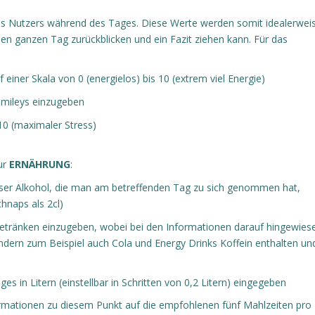
s Nutzers während des Tages. Diese Werte werden somit idealerwei
 ganzen Tag zurückblicken und ein Fazit ziehen kann. Für das
f einer Skala von 0 (energielos) bis 10 (extrem viel Energie)
Smileys einzugeben
 10 (maximaler Stress)
ur
ERNÄHRUNG
:
läser Alkohol, die man am betreffenden Tag zu sich genommen hat,
chnaps als 2cl)
n Getränken einzugeben, wobei bei den Informationen darauf hingewies
ondern zum Beispiel auch Cola und Energy Drinks Koffein enthalten un
 in Litern (einstellbar in Schritten von 0,2 Litern) eingegeben
ormationen zu diesem Punkt auf die empfohlenen fünf Mahlzeiten pro