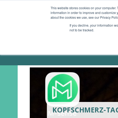
This website stores cookies on your computer. 
information in order to improve and customize y
ÜBERSICHT
GESUNDHEITS-APPS
SMAR
about the cookies we use, see our Privacy Polic
If you decline, your information w
not to be tracked.
ÜBER MICH / PRESSE
KOPFSCHMERZ-TAGE