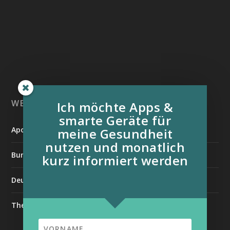
WEITERE INFORMATIONSQUELLEN:
Ich möchte Apps &
smarte Geräte für
Apotheken Umschau
meine Gesundheit
nutzen und monatlich
Bundesverband der Organtransplantierten e.V.
kurz informiert werden
Deutsche Stiftung für chronisch Kranke
The Medical Futurist