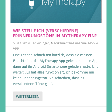
WIE STELLE ICH (VERSCHIEDENE)
ERINNERUNGSTÖNE IN MYTHERAPY EIN?
5.Dez..2019
|
Anleitungen
,
Medikamenten-Einnahme
,
Mobile
App
Eine Leserin schrieb mir kürzlich, dass sie meinen
Bericht über die MyTherapy App gelesen und die App
dann auf ihr Android-Smartphone geladen hatte. Und
weiter: „Es hat alles funktioniert, ich bekomme nur
keine Erinnerungston. Sie schreiben, dass es
verschiedene Töne gibt“.
WEITERLESEN