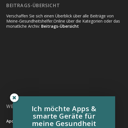
BEITRAGS-ÜBERSICHT
Verschaffen Sie sich einen Überblick über alle Beiträge von
Meine-Gesundheitshelfer.Online über die Kategorien oder das
monatliche Archiv:
Beitrags-Übersicht
WEITERE INFORMATIONSQUELLEN:
Ich möchte Apps &
smarte Geräte für
Apotheken Umschau
meine Gesundheit