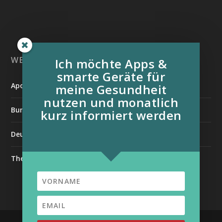
WEITERE INFORMATIONSQUELLEN:
Ich möchte Apps &
smarte Geräte für
Apotheken Umschau
meine Gesundheit
nutzen und monatlich
Bundesverband der Organtransplantierten e.V.
kurz informiert werden
Deutsche Stiftung für chronisch Kranke
The Medical Futurist