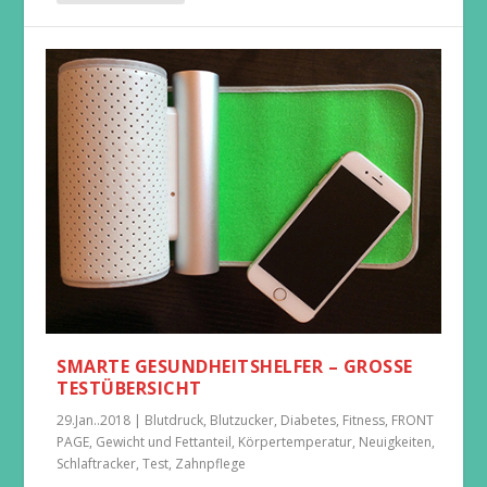
SMARTE GESUNDHEITSHELFER – GROSSE T
ESTÜBERSICHT
29.Jan..2018
|
Blutdruck
,
Blutzucker
,
Diabetes
,
Fitness
,
FRONT
PAGE
,
Gewicht und Fettanteil
,
Körpertemperatur
,
Neuigkeiten
,
Schlaftracker
,
Test
,
Zahnpflege