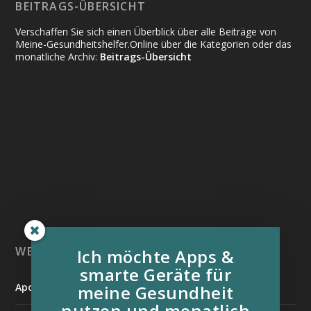
BEITRAGS-ÜBERSICHT
Verschaffen Sie sich einen Überblick über alle Beiträge von
Meine-Gesundheitshelfer.Online über die Kategorien oder das
monatliche Archiv:
Beitrags-Übersicht
WEITERE INFORMATIONSQUELLEN:
Ich möchte Apps &
smarte Geräte für
Apotheken Umschau
meine Gesundheit
nutzen und monatlich