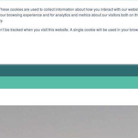
These cookies are used to collect information about how you interact with our webs
our browsing experience and for analytics and metrics about our visitors both on th
TE GERÄTE
MEIN ANGEBOT
MEINE BÜCHER
y.
on’t be tracked when you visit this website. A single cookie will be used in your b