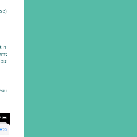
hse)
 in
samt
 bis
veau