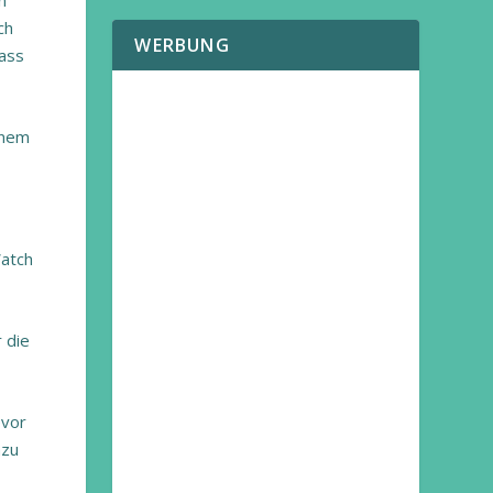
n
ch
WERBUNG
dass
inem
Watch
 die
evor
azu
,