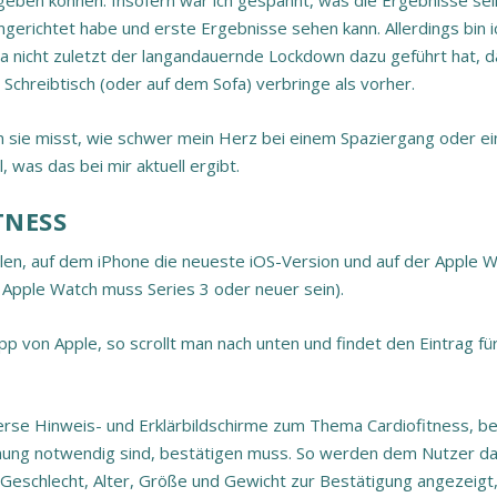
geben können. Insofern war ich gespannt, was die Ergebnisse sei
gerichtet habe und erste Ergebnisse sehen kann. Allerdings bin i
 da nicht zuletzt der langandauernde Lockdown dazu geführt hat, 
chreibtisch (oder auf dem Sofa) verbringe als vorher.
em sie misst, wie schwer mein Herz bei einem Spaziergang oder e
 was das bei mir aktuell ergibt.
TNESS
len, auf dem iPhone die neueste iOS-Version und auf der Apple 
e Apple Watch muss Series 3 oder neuer sein).
 von Apple, so scrollt man nach unten und findet den Eintrag für
erse Hinweis- und Erklärbildschirme zum Thema Cardiofitness, b
hnung notwendig sind, bestätigen muss. So werden dem Nutzer d
s Geschlecht, Alter, Größe und Gewicht zur Bestätigung angezeigt