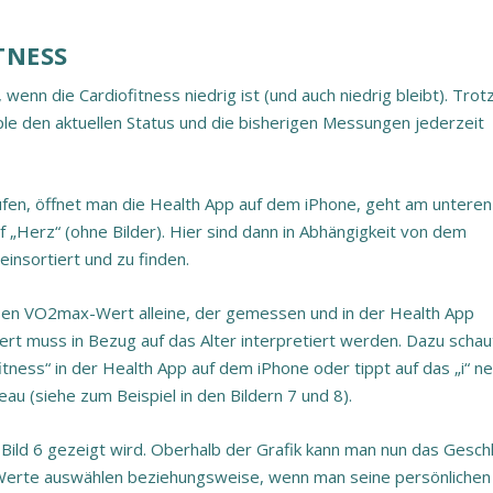
TNESS
 wenn die Cardiofitness niedrig ist (und auch niedrig bleibt). Tro
ple den aktuellen Status und die bisherigen Messungen jederzeit
ufen, öffnet man die Health App auf dem iPhone, geht am unteren
 „Herz“ (ohne Bilder). Hier sind dann in Abhängigkeit von dem
insortiert und zu finden.
loßen VO2max-Wert alleine, der gemessen und in der Health App
ert muss in Bezug auf das Alter interpretiert werden. Dazu schau
itness“ in der Health App auf dem iPhone oder tippt auf das „i“ n
u (siehe zum Beispiel in den Bildern 7 und 8).
n Bild 6 gezeigt wird. Oberhalb der Grafik kann man nun das Gesch
en Werte auswählen beziehungsweise, wenn man seine persönlichen