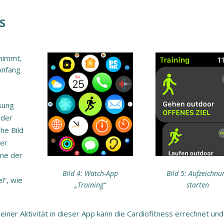
S
nimmt,
Anfang
sung
 der
he Bild
der
ine der
Bild 4: Watch-App
Bild 5: Aufzeichnu
l“, wie
„Training“
starten
einer Aktivität in dieser App kann die Cardiofitness errechnet und