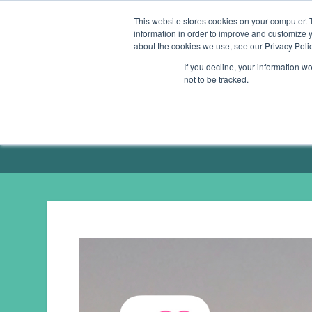
This website stores cookies on your computer. 
information in order to improve and customize y
ÜBERSICHT
GESUNDHEITS-APPS
SMAR
about the cookies we use, see our Privacy Polic
If you decline, your information w
not to be tracked.
ÜBER MICH / PRESSE