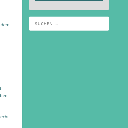
tzdem
t
eben
lecht