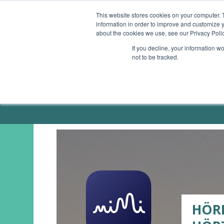
This website stores cookies on your computer. 
information in order to improve and customize y
ÜBERSICHT
GESUNDHEITS-APPS
SMAR
about the cookies we use, see our Privacy Polic
If you decline, your information w
not to be tracked.
ÜBER MICH / PRESSE
HÖRE