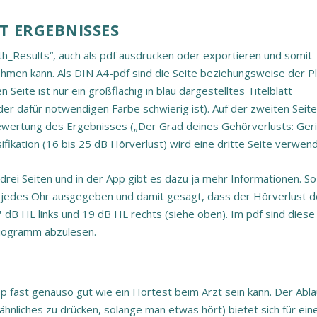
T ERGEBNISSES
th_Results“, auch als pdf ausdrucken oder exportieren und somit
hmen kann. Als DIN A4-pdf sind die Seite beziehungsweise der Pl
 Seite ist nur ein großflächig in blau dargestelltes Titelblatt
er dafür notwendigen Farbe schwierig ist). Auf der zweiten Seite
ewertung des Ergebnisses („Der Grad deines Gehörverlusts: Geri
ikation (16 bis 25 dB Hörverlust) wird eine dritte Seite verwend
 drei Seiten und in der App gibt es dazu ja mehr Informationen. So
r jedes Ohr ausgegeben und damit gesagt, dass der Hörverlust d
7 dB HL links und 19 dB HL rechts (siehe oben). Im pdf sind diese
diogramm abzulesen.
p fast genauso gut wie ein Hörtest beim Arzt sein kann. Der Abla
hnliches zu drücken, solange man etwas hört) bietet sich für ein