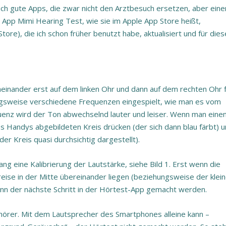
uch gute Apps, die zwar nicht den Arztbesuch ersetzen, aber eine
e App Mimi Hearing Test, wie sie im Apple App Store heißt,
re), die ich schon früher benutzt habe, aktualisiert und für dies
einander erst auf dem linken Ohr und dann auf dem rechten Ohr 
ungsweise verschiedene Frequenzen eingespielt, wie man es vom
enz wird der Ton abwechselnd lauter und leiser. Wenn man eine
s Handys abgebildeten Kreis drücken (der sich dann blau färbt) 
er Kreis quasi durchsichtig dargestellt).
g eine Kalibrierung der Lautstärke, siehe Bild 1. Erst wenn die
reise in der Mitte übereinander liegen (beziehungsweise der klei
kann der nächste Schritt in der Hörtest-App gemacht werden.
örer. Mit dem Lautsprecher des Smartphones alleine kann –