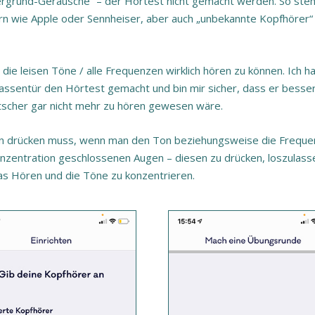
ergrund-Geräusche“ – der Hörtest nicht gemacht werden. So ste
rn wie Apple oder Sennheiser, aber auch „unbekannte Kopfhörer“
m die leisen Töne / alle Frequenzen wirklich hören zu können. Ich h
assentür den Hörtest gemacht und bin mir sicher, dass er besse
tscher gar nicht mehr zu hören gewesen wäre.
 man drücken muss, wenn man den Ton beziehungsweise die Freque
ur Konzentration geschlossenen Augen – diesen zu drücken, loszulass
as Hören und die Töne zu konzentrieren.