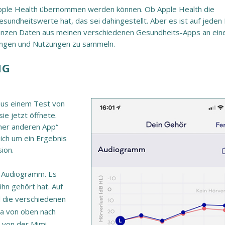
n Apple Health übernommen werden können. Ob Apple Health die
undheitswerte hat, das sei dahingestellt. Aber es ist auf jeden F
 ganzen Daten aus meinen verschiedenen Gesundheits-Apps an ein
tungen und Nutzungen zu sammeln.
NG
 aus einem Test von
ie jetzt öffnete.
iner anderen App“
 sich um ein Ergebnis
ion.
e Audiogramm. Es
ihn gehört hat. Auf
nd die verschiedenen
la von oben nach
n von der Mimi