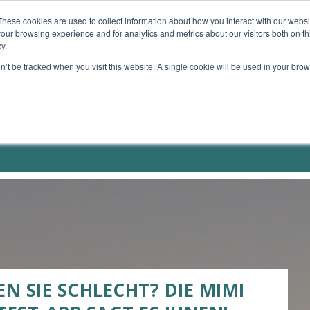
These cookies are used to collect information about how you interact with our webs
our browsing experience and for analytics and metrics about our visitors both on th
TE GERÄTE
MEIN ANGEBOT
MEINE BÜCHER
y.
on’t be tracked when you visit this website. A single cookie will be used in your b
N SIE SCHLECHT? DIE MIMI