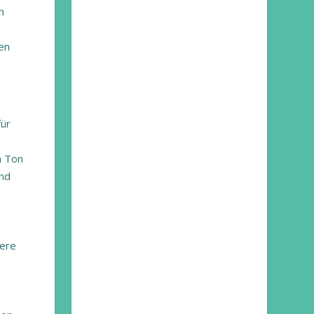
n
en
für
n Ton
und
nere