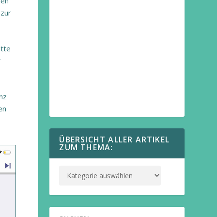
hen
 zur
atte
r
nz
en
ÜBERSICHT ALLER ARTIKEL
ZUM THEMA: