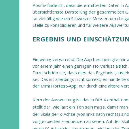
Positiv finde ich, dass die ermittelten Daten i
übersichtlichste Darstellung der gesammelten Ges
so vielfältig wie ein Schweizer Messer, um die
Stelle zu konsolidieren und für weitere Auswer
ERGEBNIS UND EINSCHÄTZU
Ein wenig verwirrend: Die App bescheinigte mir
vor einem Jahr einen geringen Hörverlust als ich s
Dazu schrieb sie, dass dies das Ergebnis „aus e
sei. Das ist allerdings nicht korrekt, es handelte
der Mimi Hörtest-App, nur durch eine ältere Vers
Kern der Auswertung ist das in Bild 4 enthalten
stellt dar, wie laut ein Ton sein muss, damit man 
der Skala der x-Achse (von links nach rechts) si
vorgespielten Frequenzen zu sehen. Auf der Ska
unten (Y-Achse) ist abgetragen, wie laut der To