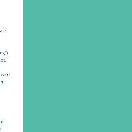
atz
ng“)
et.
 wird
er
uf
e