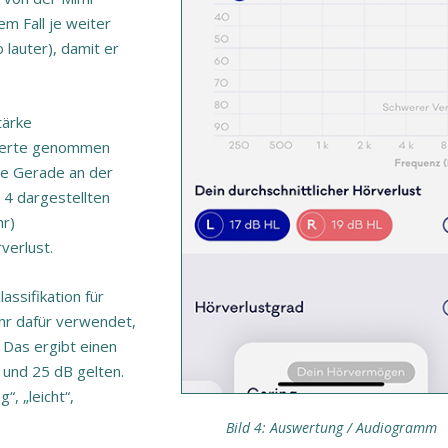
m Fall je weiter
lauter), damit er
tärke
swerte genommen
ne Gerade an der
 4 dargestellten
hr)
verlust.
ssifikation für
hr dafür verwendet,
. Das ergibt einen
 und 25 dB gelten.
“, „leicht“,
Bild 4: Auswertung / Audiogramm