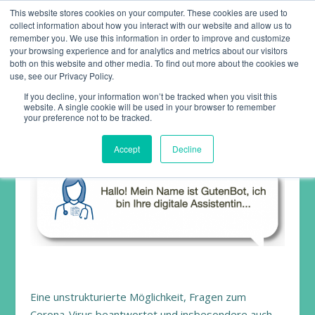
This website stores cookies on your computer. These cookies are used to
collect information about how you interact with our website and allow us to
remember you. We use this information in order to improve and customize
your browsing experience and for analytics and metrics about our visitors
both on this website and other media. To find out more about the cookies we
use, see our Privacy Policy.
If you decline, your information won’t be tracked when you visit this
website. A single cookie will be used in your browser to remember
your preference not to be tracked.
GUTENBOT – DER CORONA-CHAT
Accept
Decline
Eine unstrukturierte Möglichkeit, Fragen zum
Corona-Virus beantwortet und insbesondere auch