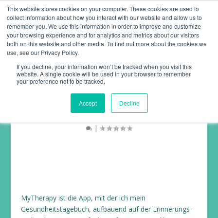
This website stores cookies on your computer. These cookies are used to
collect information about how you interact with our website and allow us to
remember you. We use this information in order to improve and customize
your browsing experience and for analytics and metrics about our visitors
both on this website and other media. To find out more about the cookies we
use, see our Privacy Policy.
If you decline, your information won’t be tracked when you visit this
website. A single cookie will be used in your browser to remember
MYTHERAPY –
your preference not to be tracked.
MEDIKAMENTE EINGEBEN
Accept
Decline
Anleitungen
,
Medikamenten-Einnahme
,
Mobile App
|
1
|
MyTherapy ist die App, mit der ich mein
Gesundheitstagebuch, aufbauend auf der Erinnerungs-