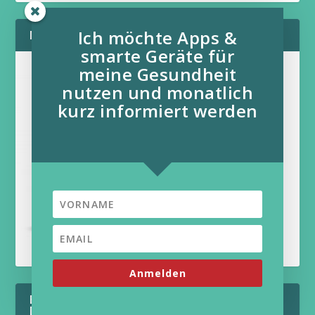
Ich möchte Apps &
MEIN AKTUELLES BUCH:
smarte Geräte für
meine Gesundheit
nutzen und monatlich
kurz informiert werden
Anmelden
BLEIBEN SIE AUF DEM LAUFENDEN - FÜR
DEN NEWSLETTER ANMELDEN