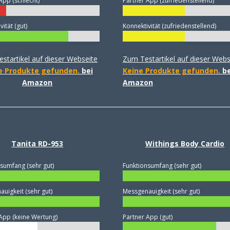
App (schlecht)
Partner App (zufriedenstellend)
ität (gut)
Konnektivität (zufriedenstellend)
startikel auf dieser Webseite
Zum Testartikel auf dieser Webs
e Produkte gefunden.
bei
Keine Produkte gefunden.
be
Amazon
Amazon
Tanita RD-953
Withings Body Cardio
sumfang (sehr gut)
Funktionsumfang (sehr gut)
uigkeit (sehr gut)
Messgenauigkeit (sehr gut)
App (keine Wertung)
Partner App (gut)