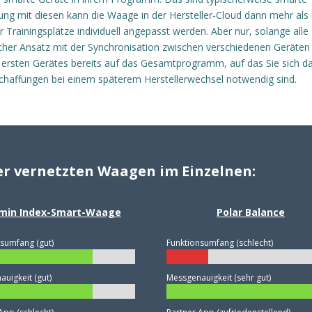
dung mit diesen kann die Waage in der Hersteller-Cloud dann mehr als 
 Trainingsplätze individuell angepasst werden. Aber nur, solange alle
lcher Ansatz mit der Synchronisation zwischen verschiedenen Geräten 
s ersten Gerätes bereits auf das Gesamtprogramm, auf das Sie sich d
chaffungen bei einem späterem Herstellerwechsel notwendig sind.
er vernetzten Waagen im Einzelnen:
min Index-Smart-Waage
Polar Balance
sumfang (gut)
Funktionsumfang (schlecht)
uigkeit (gut)
Messgenauigkeit (sehr gut)