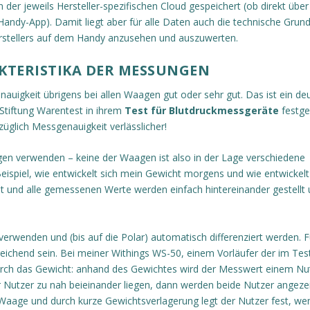
 der jeweils Hersteller-spezifischen Cloud gespeichert (ob direkt über
ndy-App). Damit liegt aber für alle Daten auch die technische Grun
erstellers auf dem Handy anzusehen und auszuwerten.
KTERISTIKA DER MESSUNGEN
enauigkeit übrigens bei allen Waagen gut oder sehr gut. Das ist ein deu
 Stiftung Warentest in ihrem
Test für Blutdruckmessgeräte
festges
üglich Messgenauigkeit verlässlicher!
ngen verwenden – keine der Waagen ist also in der Lage verschiedene
eispiel, wie entwickelt sich mein Gewicht morgens und wie entwickelt
cht und alle gemessenen Werte werden einfach hintereinander gestellt
rwenden und (bis auf die Polar) automatisch differenziert werden. F
sreichend sein. Bei meiner Withings WS-50, einem Vorläufer der im Tes
urch das Gewicht: anhand des Gewichtes wird der Messwert einem Nu
Nutzer zu nah beieinander liegen, dann werden beide Nutzer angezei
er Waage und durch kurze Gewichtsverlagerung legt der Nutzer fest, w