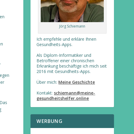
nen
Jörg Schiemann
Ich empfehle und erkläre Ihnen
en
Gesundheits-Apps.
Als Diplom-Informatiker und
Betroffener einer chronischen
?
Erkrankung beschäftige ich mich seit
2016 mit Gesundheits-Apps.
iegen
der
Über mich:
Meine Geschichte
Kontakt:
schiemann@meine-
gesundheitshelfer.online
 Das
g
WERBUNG