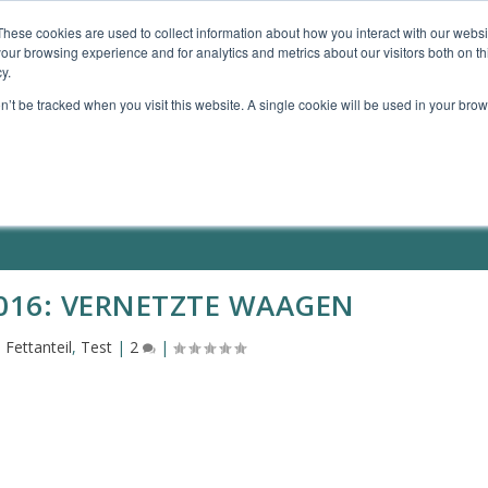
These cookies are used to collect information about how you interact with our webs
our browsing experience and for analytics and metrics about our visitors both on th
TE GERÄTE
MEIN ANGEBOT
MEINE BÜCHER
y.
on’t be tracked when you visit this website. A single cookie will be used in your b
2016: VERNETZTE WAAGEN
Fettanteil
,
Test
|
2
|