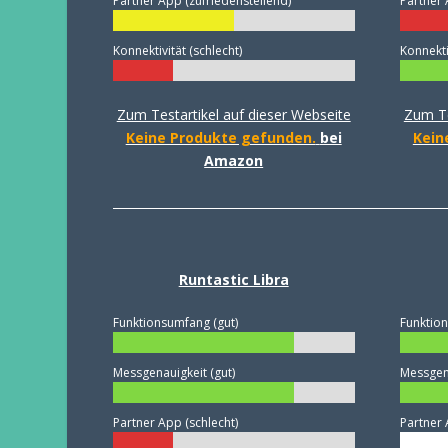
Partner App (zufriedenstellend)
Partner 
Konnektivität (schlecht)
Konnektiv
Zum Testartikel auf dieser Webseite
Zum Te
Keine Produkte gefunden.
bei
Kein
Amazon
Runtastic Libra
Funktionsumfang (gut)
Funktion
Messgenauigkeit (gut)
Messgena
Partner App (schlecht)
Partner 