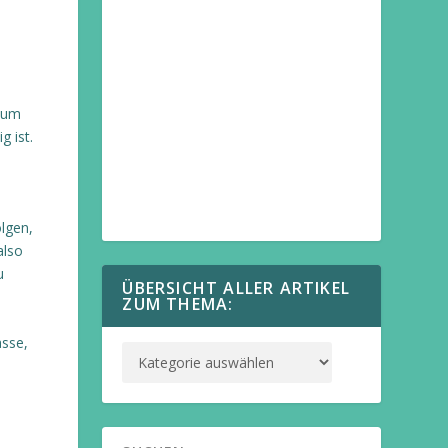
zum
 ist.
lgen,
also
u
ÜBERSICHT ALLER ARTIKEL
ZUM THEMA:
asse,