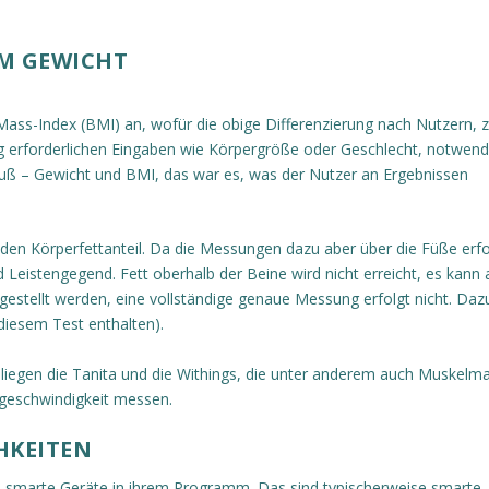
EM GEWICHT
ss-Index (BMI) an, wofür die obige Differenzierung nach Nutzern, 
 erforderlichen Eingaben wie Körpergröße oder Geschlecht, notwendig
uß – Gewicht und BMI, das war es, was der Nutzer an Ergebnissen
den Körperfettanteil. Da die Messungen dazu aber über die Füße erfo
 Leistengegend. Fett oberhalb der Beine wird nicht erreicht, es kann 
tgestellt werden, eine vollständige genaue Messung erfolgt nicht. Daz
diesem Test enthalten).
n liegen die Tanita und die Withings, die unter anderem auch Muskelm
ngeschwindigkeit messen.
HKEITEN
re smarte Geräte in ihrem Programm. Das sind typischerweise smarte