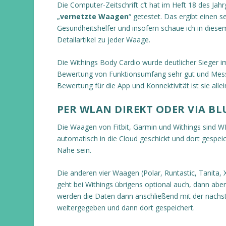
Die Computer-Zeitschrift c’t hat im Heft 18 des Ja
„
vernetzte Waagen
“ getestet. Das ergibt einen
Gesundheitshelfer und insofern schaue ich in diesem
Detailartikel zu jeder Waage.
Die Withings Body Cardio wurde deutlicher Sieger im 
Bewertung von Funktionsumfang sehr gut und Messgen
Bewertung für die App und Konnektivität ist sie allein
PER WLAN DIREKT ODER VIA B
Die Waagen von Fitbit, Garmin und Withings sind 
automatisch in die Cloud geschickt und dort gespei
Nähe sein.
Die anderen vier Waagen (Polar, Runtastic, Tanita,
geht bei Withings übrigens optional auch, dann ab
werden die Daten dann anschließend mit der nächste
weitergegeben und dann dort gespeichert.