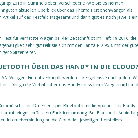
hrgangs 2016 in Summe sieben verschiedene (wie Sie es nennen)
 sehr guten aktuellen Überblick über das Thema Personenwaagen als
 Artikel auf das Testfeld insgesamt und dann gibt es noch jeweils ei
Test für vernetzte Wagen bei der Zeitschrift c’t im Heft 18 2016. die
auigkeit sehr gut teilt sie sich mit der Tanita RD-953, mit der gut
iger Spitzenreiter.
LUETOOTH ÜBER DAS HANDY IN DIE CLOUD
WLAN-Waagen. Einmal verknüpft werden die Ergebnisse nach jedem W
chert. Der große Vorteil dabei: das Handy muss beim Wiegen nicht in 
 Xiaomi) schicken Daten erst per Bluetooth an die App auf das Handy.
er nur mit eingeschränktem Funktionsumfang. Bei Bluetooth-Anbindun
n Internetverbindung an die Cloud des jeweiligen Herstellers