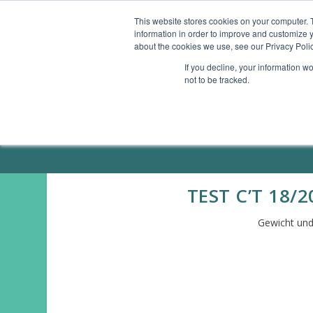
This website stores cookies on your computer. 
information in order to improve and customize y
ÜBERSICHT
GESUNDHEITS-APPS
SMAR
about the cookies we use, see our Privacy Polic
If you decline, your information w
not to be tracked.
ÜBER MICH / PRESSE
TEST C’T 18/
Gewicht und 