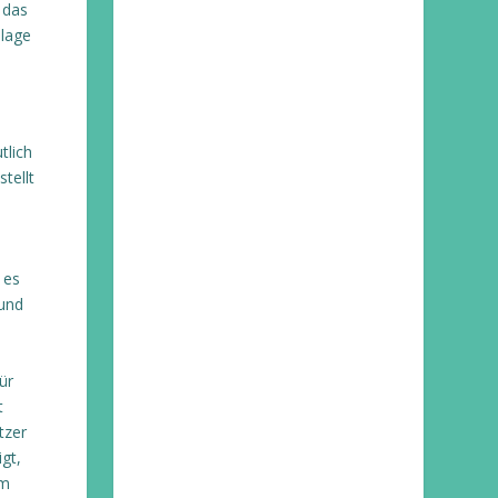
 das
dlage
tlich
tellt
 es
 und
ür
t
tzer
gt,
em