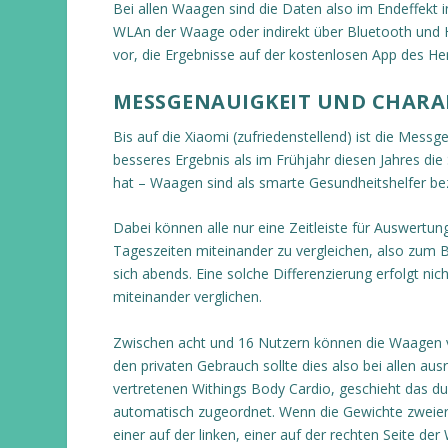
Bei allen Waagen sind die Daten also im Endeffekt in
WLAn der Waage oder indirekt über Bluetooth und Ha
vor, die Ergebnisse auf der kostenlosen App des H
MESSGENAUIGKEIT UND CHARA
Bis auf die Xiaomi (zufriedenstellend) ist die Messg
besseres Ergebnis als im Frühjahr diesen Jahres die
hat – Waagen sind als smarte Gesundheitshelfer bez
Dabei können alle nur eine Zeitleiste für Auswertu
Tageszeiten miteinander zu vergleichen, also zum B
sich abends. Eine solche Differenzierung erfolgt ni
miteinander verglichen.
Zwischen acht und 16 Nutzern können die Waagen ve
den privaten Gebrauch sollte dies also bei allen au
vertretenen Withings Body Cardio, geschieht das d
automatisch zugeordnet. Wenn die Gewichte zweier 
einer auf der linken, einer auf der rechten Seite d