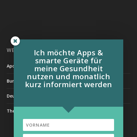
WEITERE INFORMATIONSQUELLEN:
Ich möchte Apps &
smarte Geräte für
Apotheken Umschau
meine Gesundheit
nutzen und monatlich
Bundesverband der Organtransplantierten e.V.
kurz informiert werden
Deutsche Stiftung für chronisch Kranke
The Medical Futurist