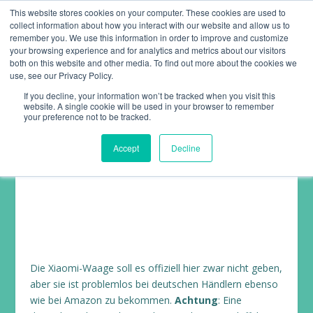
This website stores cookies on your computer. These cookies are used to
collect information about how you interact with our website and allow us to
remember you. We use this information in order to improve and customize
your browsing experience and for analytics and metrics about our visitors
both on this website and other media. To find out more about the cookies we
use, see our Privacy Policy.
If you decline, your information won’t be tracked when you visit this
website. A single cookie will be used in your browser to remember
XIAOMI MI SMART SCALE
your preference not to be tracked.
(VERNETZTE WAAGE)
Accept
Decline
Gewicht und Fettanteil
,
Test
|
0
|
Die Xiaomi-Waage soll es offiziell hier zwar nicht geben,
aber sie ist problemlos bei deutschen Händlern ebenso
wie bei Amazon zu bekommen.
Achtung
: Eine