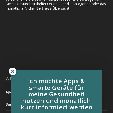
Meine-Gesundheitshelfer.Online über die Kategorien oder das
monatliche Archiv:
Beitrags-Übersicht
WEITERE INFORMATIONSQUELLEN:
Ich möchte Apps &
smarte Geräte für
Apotheken Umschau
meine Gesundheit
nutzen und monatlich
Bundesverband der Organtransplantierten e.V.
kurz informiert werden