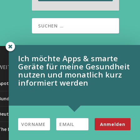
Ich möchte Apps & smarte
Geräte für meine Gesundheit
WEITERE INFORMATIONSQUELLEN:
nutzen und monatlich kurz
informiert werden
Apotheken Umschau
Bundesverband der Organtransplantierten e.V.
Deutsche Stiftung für chronisch Kranke
Anmelden
The Medical Futurist