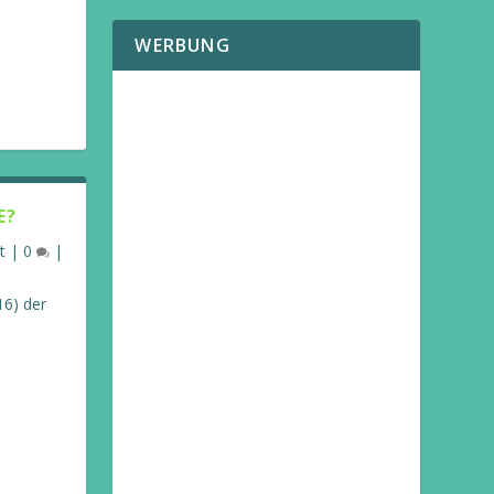
WERBUNG
E?
t
|
0
|
16) der