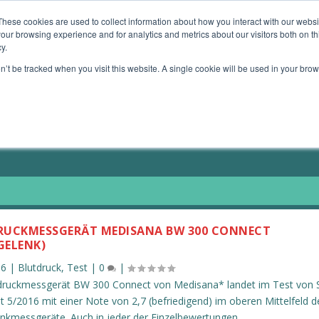
These cookies are used to collect information about how you interact with our webs
our browsing experience and for analytics and metrics about our visitors both on th
TE GERÄTE
MEIN ANGEBOT
MEINE BÜCHER
y.
on’t be tracked when you visit this website. A single cookie will be used in your b
RUCKMESSGERÄT MEDISANA BW 300 CONNECT
GELENK)
16
|
Blutdruck
,
Test
|
0
|
druckmessgerät BW 300 Connect von Medisana* landet im Test von S
 5/2016 mit einer Note von 2,7 (befriedigend) im oberen Mittelfeld d
nkmessgeräte. Auch in jeder der Einzelbewertungen...