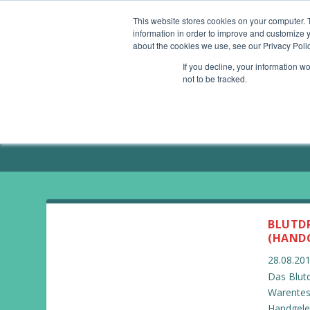
This website stores cookies on your computer. 
information in order to improve and customize y
ÜBERSICHT
GESUNDHEITS-APPS
SMAR
about the cookies we use, see our Privacy Polic
If you decline, your information w
not to be tracked.
ÜBER MICH / PRESSE
BLUTD
(HAND
28.08.20
Das Blut
Warentest
Handgele