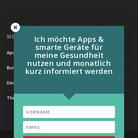
WEITERE INFORMATIONSQUELLEN:
Ich möchte Apps &
smarte Geräte für
Apotheken Umschau
meine Gesundheit
nutzen und monatlich
Bundesverband der Organtransplantierten e.V.
kurz informiert werden
Deutsche Stiftung für chronisch Kranke
The Medical Futurist