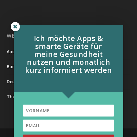
WEITERE INFORMATIONSQUELLEN:
Ich möchte Apps &
smarte Geräte für
Apotheken Umschau
meine Gesundheit
nutzen und monatlich
Bundesverband der Organtransplantierten e.V.
kurz informiert werden
Deutsche Stiftung für chronisch Kranke
The Medical Futurist
| Unterstützt von
Entworfen von
Elegant Themes