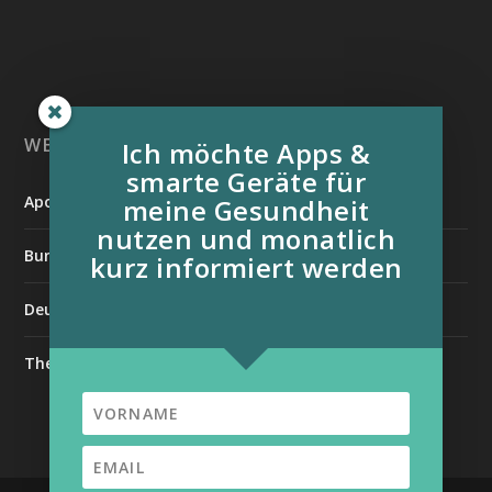
WEITERE INFORMATIONSQUELLEN:
Ich möchte Apps &
smarte Geräte für
Apotheken Umschau
meine Gesundheit
nutzen und monatlich
Bundesverband der Organtransplantierten e.V.
kurz informiert werden
Deutsche Stiftung für chronisch Kranke
The Medical Futurist