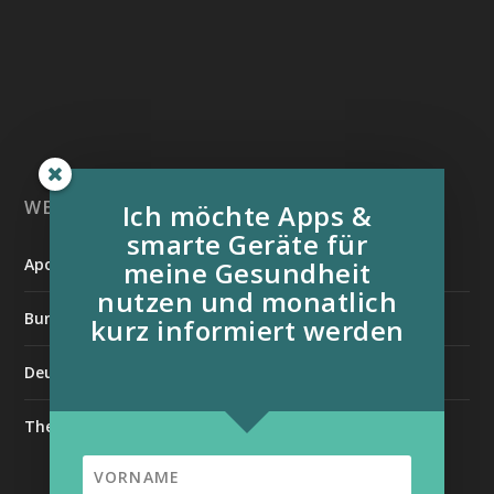
WEITERE INFORMATIONSQUELLEN:
Ich möchte Apps &
smarte Geräte für
Apotheken Umschau
meine Gesundheit
nutzen und monatlich
Bundesverband der Organtransplantierten e.V.
kurz informiert werden
Deutsche Stiftung für chronisch Kranke
The Medical Futurist