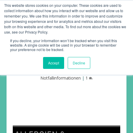
This website stores cookies on your computer. These cookies are used to
collect information about how you interact with our website and allow us to
remember you. We use this information in order to improve and customize
your browsing experience and for analytics and metrics about our visitors
both on this website and other media. To find out more about the cookies we
use, see our Privacy Policy.
If you decline, your information won’t be tracked when you visit this
website. A single cookie will be used in your browser to remember
NOTFALLPASS AUF DER
your preference not to be tracked.
ARMBANDUHR
Accept
Decline
Anleitungen
,
Mobile App
,
Neuigkeiten
,
Notfallinformationen
|
1