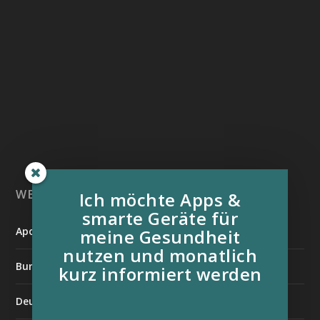
WEITERE INFORMATIONSQUELLEN:
Ich möchte Apps &
smarte Geräte für
Apotheken Umschau
meine Gesundheit
nutzen und monatlich
Bundesverband der Organtransplantierten e.V.
kurz informiert werden
Deutsche Stiftung für chronisch Kranke