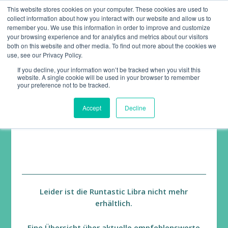
This website stores cookies on your computer. These cookies are used to
collect information about how you interact with our website and allow us to
remember you. We use this information in order to improve and customize
your browsing experience and for analytics and metrics about our visitors
both on this website and other media. To find out more about the cookies we
use, see our Privacy Policy.
If you decline, your information won’t be tracked when you visit this
website. A single cookie will be used in your browser to remember
RUNTASTIC LIBRA
your preference not to be tracked.
(VERNETZTE WAAGE)
Accept
Decline
Gewicht und Fettanteil
,
Test
|
2
|
Leider ist die Runtastic Libra nicht mehr
erhältlich.
Eine Übersicht über aktuelle empfehlenswerte