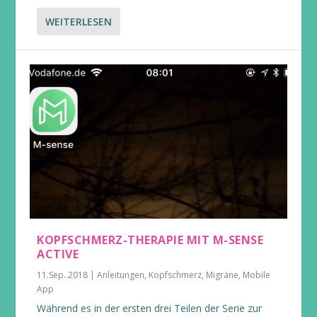
WEITERLESEN
KOPFSCHMERZ-THERAPIE MIT M-SENSE
ACTIVE
11.Sep..2018
|
Anleitungen
,
Kopfschmerz
,
Migräne
,
Mobile
App
Während es in der ersten drei Teilen der Serie zur