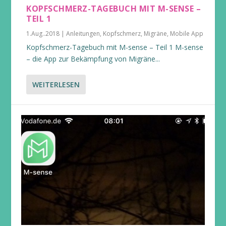
KOPFSCHMERZ-TAGEBUCH MIT M-SENSE –
TEIL 1
1.Aug..2018
|
Anleitungen
,
Kopfschmerz
,
Migräne
,
Mobile App
Kopfschmerz-Tagebuch mit M-sense – Teil 1 M-sense
– die App zur Bekämpfung von Migräne...
WEITERLESEN