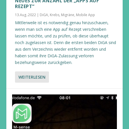
NEUES ZUR ANZAHL DER „APPS AUF
REZEPT“
13.Aug..2022
|
DiGA
,
Krebs
,
Migräne
,
Mobile App
Mittlerweile ist es notwendig genau hinzuschauen,
wenn man sich eine App auf Rezept verschreiben
lassen möchte, und zu prüfen, ob diese überhaupt
noch zugelassen ist. Denn die ersten beiden DiGA sind
aus dem Verzeichnis wieder entfernt worden und
haben somit ihre DiGA-Zulassung verloren
beziehungsweise zurückgeben.
WEITERLESEN