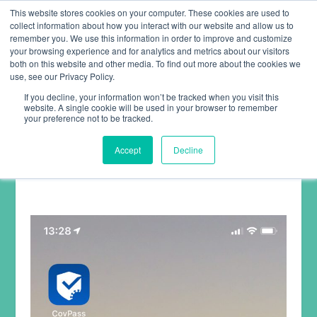
This website stores cookies on your computer. These cookies are used to
collect information about how you interact with our website and allow us to
remember you. We use this information in order to improve and customize
your browsing experience and for analytics and metrics about our visitors
both on this website and other media. To find out more about the cookies we
use, see our Privacy Policy.
If you decline, your information won’t be tracked when you visit this
website. A single cookie will be used in your browser to remember
ARTIKEL ZU CORONA
your preference not to be tracked.
Accept
Decline