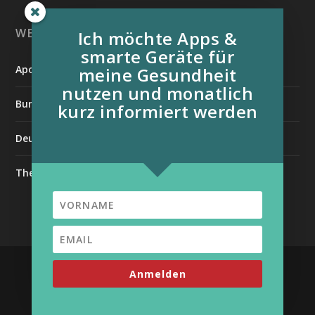
WEITERE INFORMATIONSQUELLEN:
Ich möchte Apps &
smarte Geräte für
Apotheken Umschau
meine Gesundheit
nutzen und monatlich
Bundesverband der Organtransplantierten e.V.
kurz informiert werden
Deutsche Stiftung für chronisch Kranke
The Medical Futurist
| Unterstützt von
Entworfen von
Elegant Themes
Anmelden
WordPress